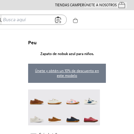
TIENDAS CAMPER
ÚNETE A NOSOTROS
Tus Pedido
usca aquí
Peu
Zapato de nobuk azul para niños.
Únete y obtén un 10% de descuento en
este modelo
Peu - 80003-160
Peu - 80003-159
Twins - 80003-157
Twins - 80003-156
Twins - 80003-150
Peu - 80003-139
Peu - 80003-104
Peu - 80003-054