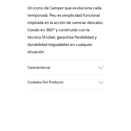
Un icono de Camper que evoluciona cada
temporada. Peu es simplicidad funcional
inspirada en la acción de caminar descalzo.
Cosido en 360º y construido con la
técnica Strobel, garantiza flexibilidad y
durabilidad inigualables en cualquier
situación.
Características
Empeine
Cuidados Del Producto
Nobuk
Color
Azul
Suela/Características
Nuestros zapatos se han fabricado con
Suelas de goma (20% recicladas)
materiales de primera calidad
Cordones elásticos
cuidadosamente seleccionados. El uso de
Plantilla
productos adecuados para el cuidado del
Plantilla de EVA