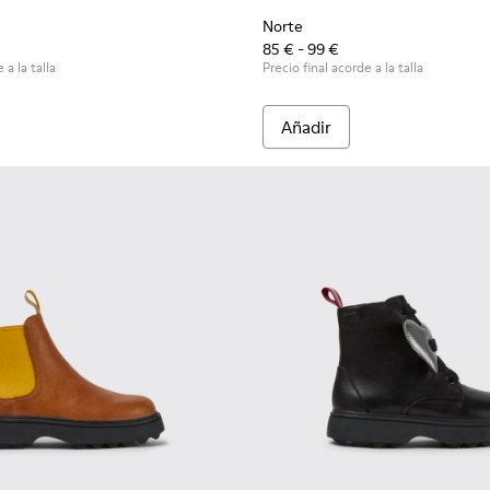
Norte
85 € - 99 €
 a la talla
Precio final acorde a la talla
Añadir