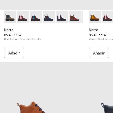
Norte - K900149-011 - Botines grises y azules
Norte - K900149-026
Norte - K900149-025
Norte - K900149-024
Norte - K900149-023
Norte - K900149-022
Norte - K900149
Norte - K9001
Norte - K
Norte
No
Norte
Norte
85 € - 99 €
85 € - 99 €
Precio final acorde a la talla
Precio final acorde
Añadir
Añadir