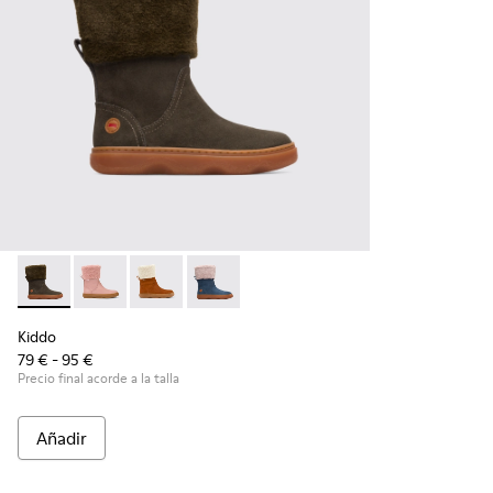
Kiddo - K900240-001 - Bota gris oscuro para niña
Kiddo - K900240-006
Kiddo - K900240-005
Kiddo - K900240-002
Kiddo
79 € - 95 €
Precio final acorde a la talla
Añadir