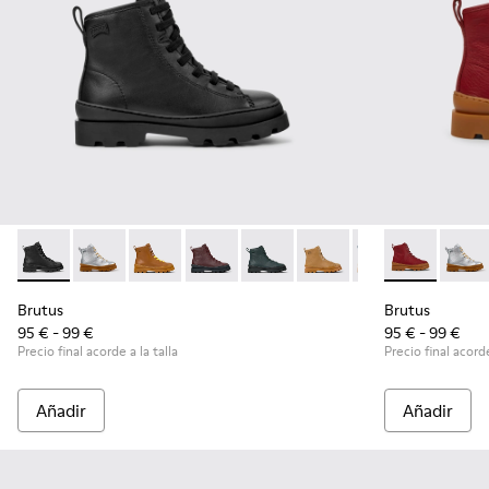
Brutus - K900179-002 - Botines de piel negros para niños.
Brutus - K900179-035
Brutus - K900179-032
Brutus - K900179-031
Brutus - K900179-027
Brutus - K900179-026
Brutus - K900179
Brutus - K900
Brutus - 
Brutu
Bru
Brutus
Brutus
95 € - 99 €
95 € - 99 €
Precio final acorde a la talla
Precio final acorde
Añadir
Añadir