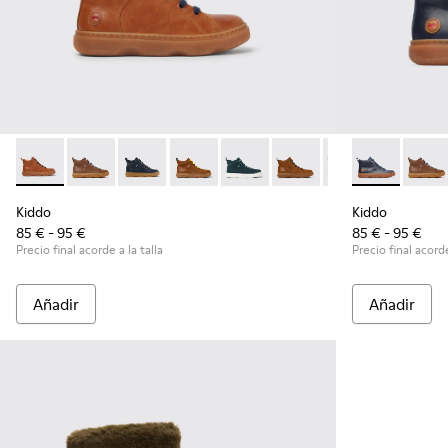
Kiddo - K900189-010 - Botines marrón claro
Kiddo - K900189-028
Kiddo - K900189-026
Kiddo - K900189-025
Kiddo - K900189-021
Kiddo - K900189-020
Kiddo - K900189
Kiddo - K9001
Kiddo - K
Kiddo
Ki
Kiddo
Kiddo
85 € - 95 €
85 € - 95 €
Precio final acorde a la talla
Precio final acorde
Añadir
Añadir