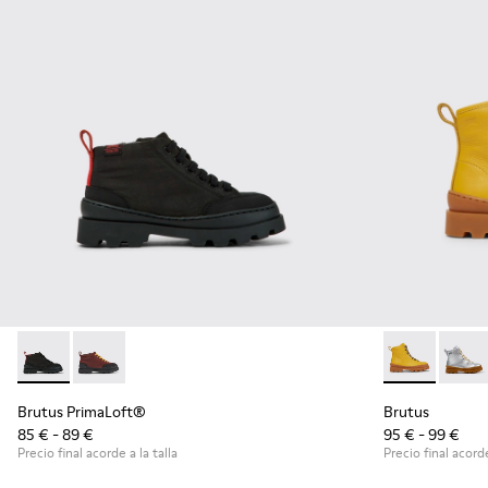
Brutus PrimaLoft® - K900275-006 - Botines gris oscuro
Brutus PrimaLoft® - K900275-005 - Botines burdeos
Brutus - K900
Brutu
Brutus PrimaLoft®
Brutus
85 € - 89 €
95 € - 99 €
Precio final acorde a la talla
Precio final acorde