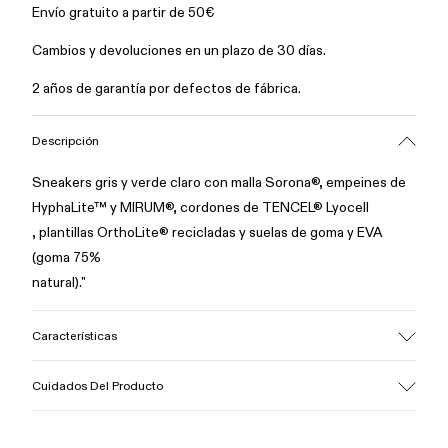
Envío gratuito a partir de 50€
Cambios y devoluciones en un plazo de 30 días.
2 años de garantía por defectos de fábrica.
Descripción
Sneakers gris y verde claro con malla Sorona®, empeines de
HyphaLite™ y MIRUM®, cordones de TENCEL® Lyocell
, plantillas OrthoLite® recicladas y suelas de goma y EVA
(goma 75%
natural)."
Características
Empeine
Cuidados Del Producto
Textil /Caucho natural
Color
Verde claro / Gris