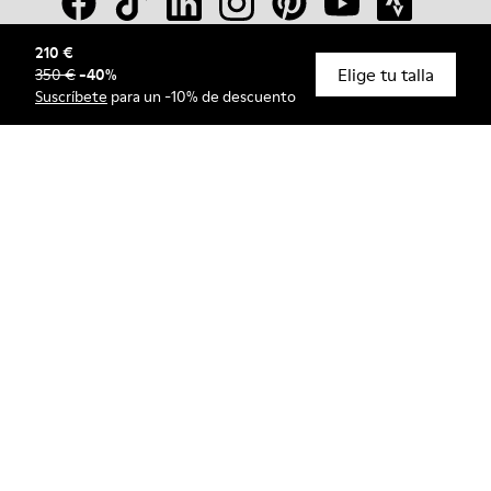
210 €
Elige tu talla
350 €
-
40
%
© Camper, 2026
Suscríbete
para un -10% de descuento