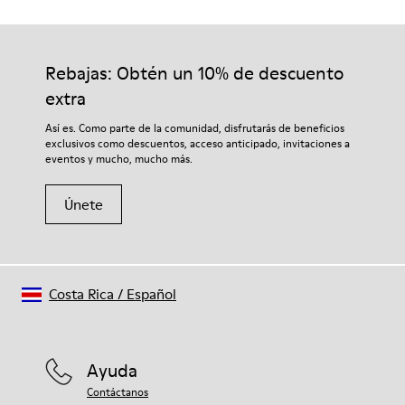
Suela/Características
Nuestros zapatos se han fabricado con materiales de primera
Goma Natural / EVA / EVA Natural
calidad cuidadosamente seleccionados. El uso de productos
Plantilla
adecuados para el cuidado del calzado los protegerá y
Rebajas: Obtén un 10% de descuento
Ortholite® para mayor amortiguación
garantizará que duren más tiempo.
Forro
extra
54% textil (70% fibra de bambú - 30% poliéster reciclado)
Si deseas obtener información detallada sobre cómo cuidar
Así es. Como parte de la comunidad, disfrutarás de beneficios
27% textil (75% poliéster reciclado - 25% sorona) 19%
de tu par, visita nuestra
Guía para el cuidado del calzado
.
exclusivos como descuentos, acceso anticipado, invitaciones a
poliéster reciclado
eventos y mucho, mucho más.
Únete
Costa Rica
/
Español
Ayuda
Contáctanos