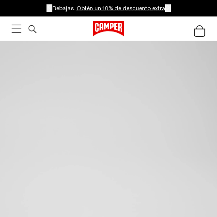
Rebajas:
Obtén un 10% de descuento extra