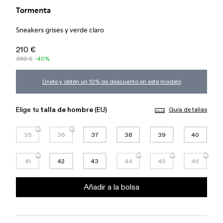
Tormenta
Sneakers grises y verde claro
210 €
350 €
-40%
Únete y obtén un 10% de descuento en este modelo
Elige tu
talla de hombre
(EU)
Guía de tallas
35
36
37
38
39
40
41
42
43
44
45
46
Añadir a la bolsa