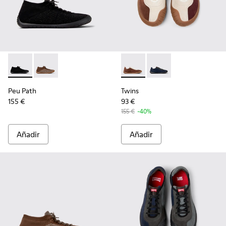
Peu Path - K300476-005 - Sneakers altas multicolores de PE
Peu Path - K300476-006 - Sneakers altas multicolore
Twins - K101054-001 - Sneake
Twins - K101054-002 
Peu Path
Twins
155 €
93 €
155 €
-40%
Añadir
Añadir