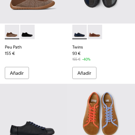
Peu Path - K300476-006 - Sneakers altas multicolores de PE
Peu Path - K300476-005 - Sneakers altas multicolore
Twins - K101054-002 - Sneak
Twins - K101054-001 -
Peu Path
Twins
155 €
93 €
155 €
-40%
Añadir
Añadir