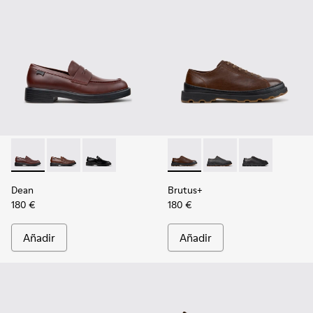
Dean - K101045-008 - Mocasines de piel burdeos para homb
Dean - K101045-005
Dean - K101045-001
Brutus+ - K101066-004 - Zap
Brutus+ - K101066-0
Brutus+ - K10
Dean
Brutus+
180 €
180 €
Añadir
Añadir