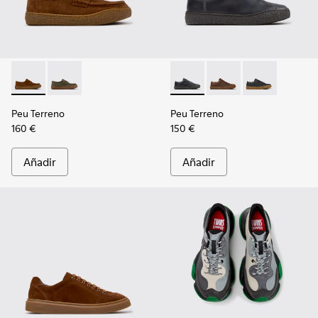
Peu Terreno - K101135-002 - Mocasines de ante marrón par
Peu Terreno - K101135-004
Peu Terreno - K100927-020 -
Peu Terreno - K10092
Peu Terreno -
Peu Terreno
Peu Terreno
160 €
150 €
Añadir
Añadir