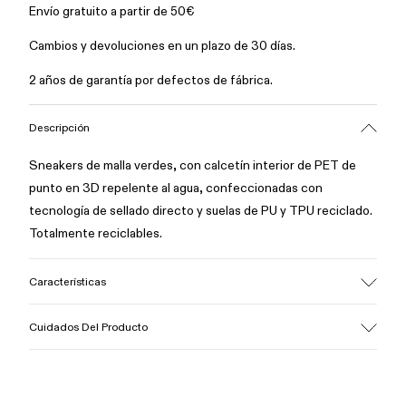
Envío gratuito a partir de 50€
Cambios y devoluciones en un plazo de 30 días.
2 años de garantía por defectos de fábrica.
Descripción
Sneakers de malla verdes, con calcetín interior de PET de
punto en 3D repelente al agua, confeccionadas con
tecnología de sellado directo y suelas de PU y TPU reciclado.
Totalmente reciclables.
Características
Empeine
Cuidados Del Producto
Tejido/Sintético
Color
Verde
Suela/Características
Nuestros zapatos se han fabricado con materiales de primera