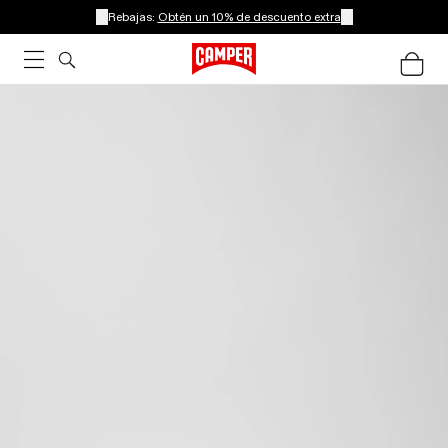
Rebajas:
Obtén un 10% de descuento extra