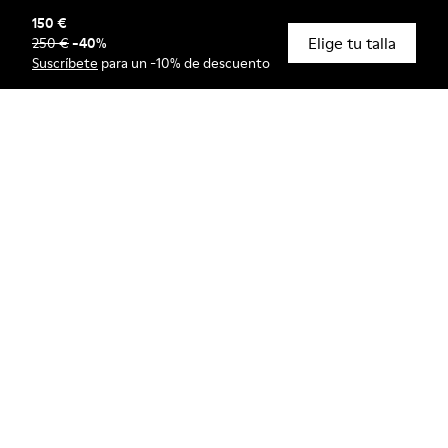
150 €
Elige tu talla
250 €
-
40
%
© Camper, 2026
Suscríbete
para un -10% de descuento