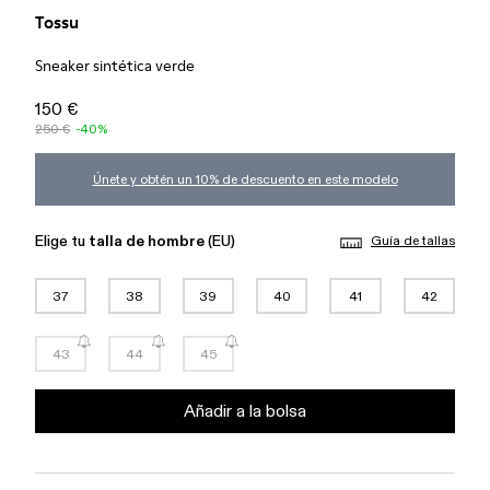
Tossu
Sneaker sintética verde
150 €
250 €
-40%
Únete y obtén un 10% de descuento en este modelo
Elige tu
talla de hombre
(EU)
Guía de tallas
37
38
39
40
41
42
43
44
45
Añadir a la bolsa