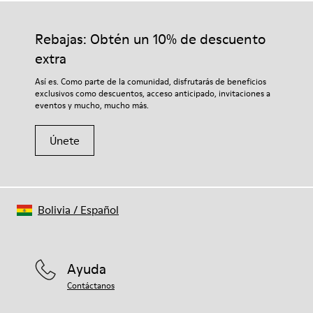
100% TPU
calidad cuidadosamente seleccionados. El uso de productos
Plantilla
adecuados para el cuidado del calzado los protegerá y
Rebajas: Obtén un 10% de descuento
- Plantilla de PU
garantizará que duren más tiempo.
Forro
extra
80% tejido (75% poliéster reciclado, 14% PU, 11% elastano),
Si deseas obtener información detallada sobre cómo cuidar
Así es. Como parte de la comunidad, disfrutarás de beneficios
20% poliéster reciclado
de tu par, visita nuestra
Guía para el cuidado del calzado
.
exclusivos como descuentos, acceso anticipado, invitaciones a
eventos y mucho, mucho más.
Únete
Bolivia
/
Español
Ayuda
Contáctanos