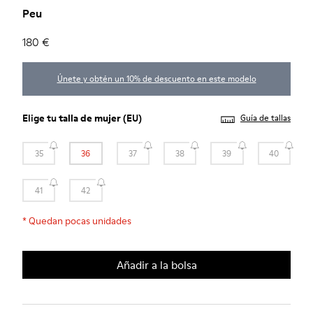
Peu
180 €
Únete y obtén un 10% de descuento en este modelo
Elige tu
talla de mujer
(EU)
Guía de tallas
35
36
37
38
39
40
41
42
*
Quedan pocas unidades
Añadir a la bolsa