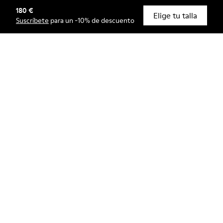
180 €
© Camper, 2026
Elige tu talla
Suscríbete
para un -10% de descuento