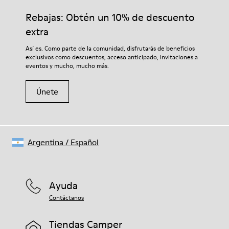
Suela de goma.
adecuados para el cuidado del calzado los protegerá y
Rebajas: Obtén un 10% de descuento
Forro: 52% Piel porcina, 40% Poliéster, 8% Textil.
garantizará que duren más tiempo.
extra
Si deseas obtener información detallada sobre cómo cuidar de
Así es. Como parte de la comunidad, disfrutarás de beneficios
tu par, visita nuestra
Guía para el cuidado del calzado
.
exclusivos como descuentos, acceso anticipado, invitaciones a
eventos y mucho, mucho más.
Únete
Argentina
/
Español
Ayuda
Contáctanos
Tiendas Camper