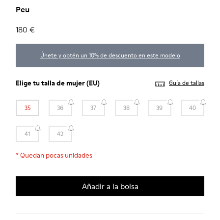
Peu
180 €
Únete y obtén un 10% de descuento en este modelo
Elige tu
talla de mujer
(EU)
Guía de tallas
35
36
37
38
39
40
41
42
*
Quedan pocas unidades
Añadir a la bolsa