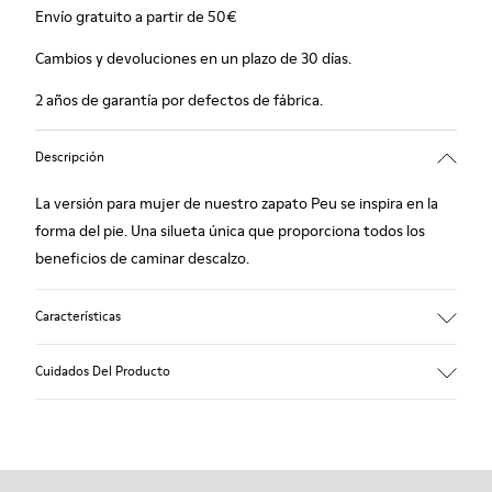
Envío gratuito a partir de 50€
Cambios y devoluciones en un plazo de 30 días.
2 años de garantía por defectos de fábrica.
Descripción
La versión para mujer de nuestro zapato Peu se inspira en la
forma del pie. Una silueta única que proporciona todos los
beneficios de caminar descalzo.
Características
Nobuck.
Cuidados Del Producto
Color: gris.
Cosido 360º: mayor durabilidad.
Plantilla extraíble.
Nuestros zapatos se han fabricado con materiales de primera
calidad cuidadosamente seleccionados. El uso de productos