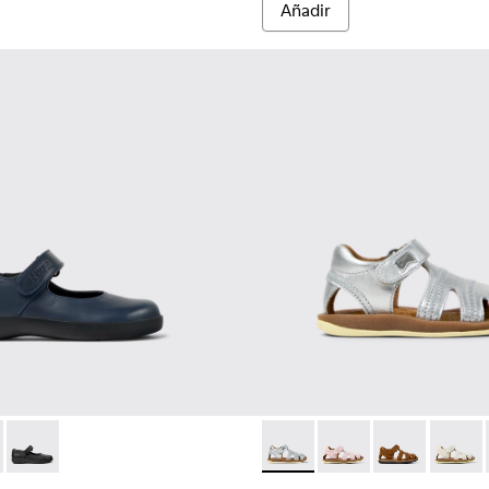
Añadir
ara niños.
5
0548-021
- 80356-031 - Zapatos de piel azules para niños.
l - K800548-020
l Comet - 80356-030
ft Trail - K800548-013
Spiral Comet - 80356-003
Drift Trail - K800548-010
Drift Trail - K800548-004
Drift Trail - K800548-001
Bicho - 80372-088 - Sandalias
Bicho - 80372-087
Bicho - 80372-
Bicho -