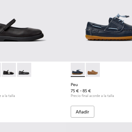
ara niños.
9-003 - Bailarinas de piel negras para niños.
- K800549-007
Duet - K800549-006
Duet - K800549-001
Peu - K800689-002 - Zapatos 
Peu - K800689-004
Peu
75 € - 85 €
 a la talla
Precio final acorde a la talla
Añadir