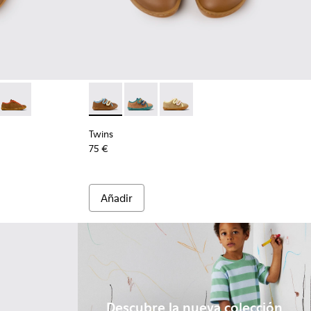
.
s de piel multicolor para niños.
4
663-003
- K800663-002
Twins - K800663-001
Twins - K800666-008 - Zapatillas de piel mul
Twins - K800666-006
Twins - K800666-005
Twins
75 €
Añadir
Descubre la nueva colección