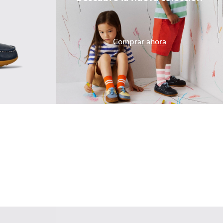
.
Comprar ahora
náuticos de piel azules para niños.