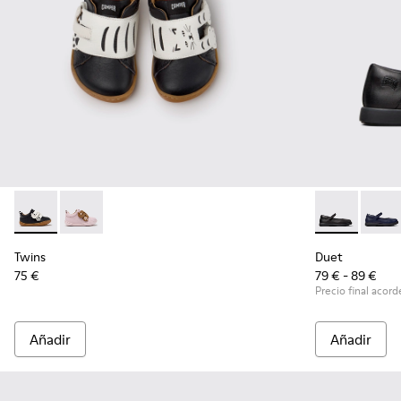
Twins - K800714-002 - Zapatillas de piel en blanco y negro p
Twins - K800714-001
Duet - K80054
Duet 
Twins
Duet
75 €
79 € - 89 €
Precio final acorde
Añadir
Añadir