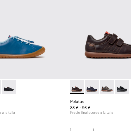
 niños.
00707-002 - Zapatillas de piel azules para niños.
ath - K800707-008
Peu Path - K800707-007
Pelotas - 80353-044 - Zapatos
Pelotas - 80353-043
Pelotas - 803
Pelotas
Pelotas
85 € - 95 €
 a la talla
Precio final acorde a la talla