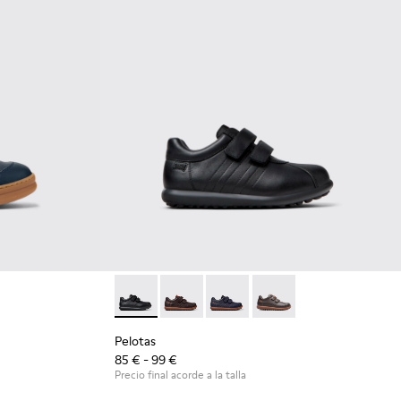
llas azules de piel y nobuk para niños.
2
Pelotas - 80353-009 - Zapatos negros de piel 
Pelotas - 80353-044 - Zapatos marrone
Pelotas - 80353-043
Pelotas - 80353-037
Pelotas
85 € - 99 €
Precio final acorde a la talla