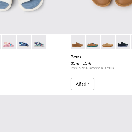
niños.
90-010 - Sandalias de tejido multicolor para niños.
- K800590-011 - Sandalias multicolor de tejido y piel para niños
Twins - K800590-007
Twins - K800590-006
Twins - K800590-004
Twins - K800663-007 - Zapato
Twins - K800663-00
Twins - K800
Twins 
Twins
85 € - 95 €
Precio final acorde a la talla
Añadir