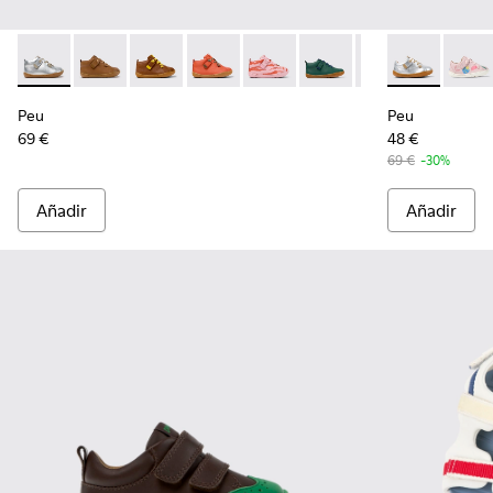
Peu - 80153-120 - Botines de piel grises para niños.
Peu - 80153-119
Peu - 80153-116
Peu - 80153-115
Peu - 80153-113
Peu - 80153-108
Peu - 80153-107
Peu - 80212-1
Peu - 801
Peu -
Pe
Peu
Peu
69 €
48 €
69 €
-30%
Añadir
Añadir