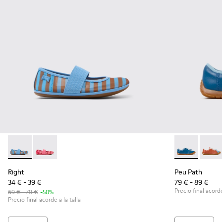
Right - K800696-002 - Bailarinas de tejido y piel azules para
Right - K800696-001
Peu Path - K8
Peu P
Right
Peu Path
34 € - 39 €
79 € - 89 €
Precio final acorde
69 € - 79 €
-50%
Precio final acorde a la talla