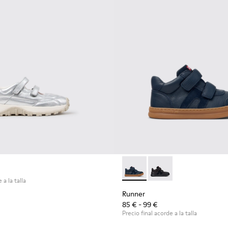
s.
Runner - K900384-001 - Zapati
Runner - K900384-00
 a la talla
Runner
85 € - 99 €
Precio final acorde a la talla