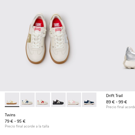
Drift Trail
89 € - 99 €
Twins - K800653-014 - Zapatillas de piel multicolor para niño
Twins - K800653-010
Twins - K800653-008
Twins - K800653-006
Twins - K800653-003
Twins - K800653-002
Precio final acorde
Twins
79 € - 95 €
Precio final acorde a la talla