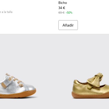
Bicho
34 €
 a la talla
69 €
-50%
Añadir