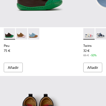
Peu - K800708-004 - Zapatos de piel marrones para niños.
Peu - K800708-003 - Zapatos marrones de piel para 
Peu - K800708-002
Twins - K8005
Twins 
Peu
Twins
75 €
32 €
65 €
-50%
Añadir
Añadir