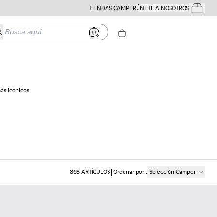
TIENDAS CAMPER
ÚNETE A NOSOTROS
Tus Pedido
usca aquí
ás icónicos.
868
ARTÍCULOS
Ordenar por
:
Selección Camper