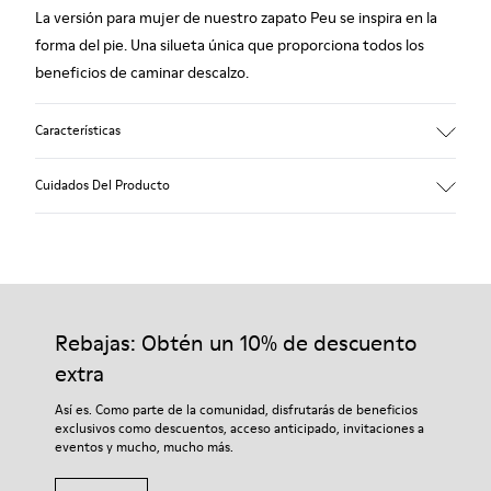
La versión para mujer de nuestro zapato Peu se inspira en la
forma del pie. Una silueta única que proporciona todos los
beneficios de caminar descalzo.
Características
Nobuck.
Cuidados Del Producto
Color: beige.
Cosido 360º: mayor durabilidad.
Plantilla extraíble.
Nuestros zapatos se han fabricado con materiales de primera
calidad cuidadosamente seleccionados. El uso de productos
Suela de goma.
adecuados para el cuidado del calzado los protegerá y
Rebajas: Obtén un 10% de descuento
Forro: 53% piel porcina, 39% poliéster, 8% textil.
garantizará que duren más tiempo.
extra
Si deseas obtener información detallada sobre cómo cuidar de
Así es. Como parte de la comunidad, disfrutarás de beneficios
tu par, visita nuestra
Guía para el cuidado del calzado
.
exclusivos como descuentos, acceso anticipado, invitaciones a
eventos y mucho, mucho más.