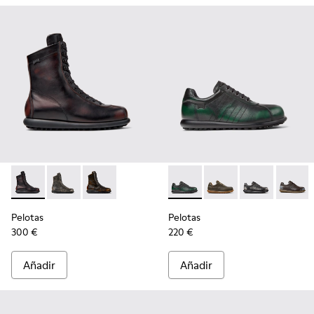
Pelotas - 33811-033 - Botas de media caña multicolores de p
Pelotas - 33811-032 - Botas de media caña grises de 
Pelotas - 33811-031 - Botas de piel negra y m
Pelotas - 16002-343 - Zapato
Pelotas - 16002-358 
Pelotas - 1600
Pelotas
Pelotas
Pelotas
300 €
220 €
Añadir
Añadir