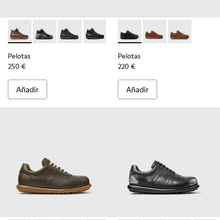
Pelotas - 33766-126 - Botines de piel marrones para hombre
Pelotas - 33766-128 - Botines grises de piel para hom
Pelotas - 33766-125 - Botines de piel negra de
Pelotas - 33766-123
Pelotas - 17408-126 - Zapatos
Pelotas - 17408-125 -
Pelotas - 1740
Pelotas
Pelotas
250 €
220 €
Añadir
Añadir