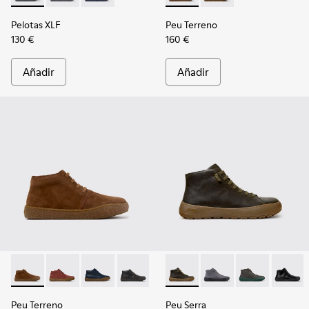
Pelotas XLF
Peu Terreno
130 €
160 €
Añadir
Añadir
Peu Terreno - K300467-012 - Botines de ante marrones par
Peu Terreno - K300467-014
Peu Terreno - K300467-013
Peu Terreno - K300467-009
Peu Terreno - K300467-008
Peu Serra - K300541-004 - Bo
Peu Terreno - K300467-
Peu Serra - K300541-0
Peu Terreno - K
Peu Serra - K
Peu Terre
Peu Ser
Peu Terreno
Peu Serra