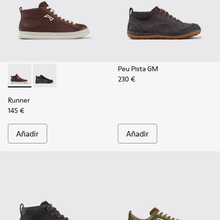
Peu Pista GM
230 €
Runner - K300550-003 - Zapatillas de piel y nobuk marrones
Runner - K300550-004
Runner
145 €
Añadir
Añadir