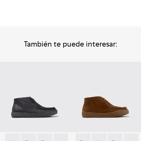
También te puede interesar: