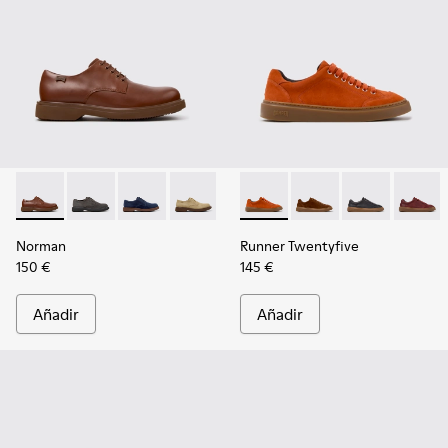
Norman - K100998-009 - Zapatos de piel marrón para homb
Norman - K100998-010
Norman - K100998-008
Norman - K100998-007
Norman - K100998-002
Runner Twentyfive - K101105-
Norman - K100998-001
Runner Twentyfive - 
Runner Twentyf
Runner 
Norman
Runner Twentyfive
150 €
145 €
Añadir
Añadir