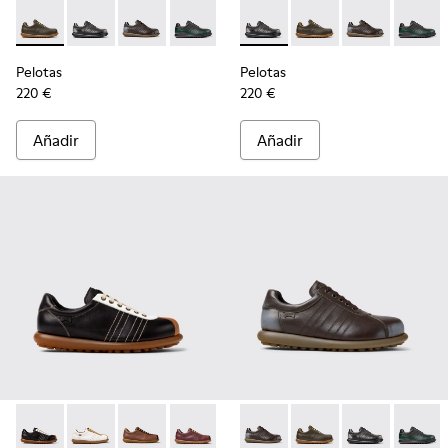
Pelotas - 16002-358 - Zapatos de nobuk verdes para hombre
Pelotas - 16002-357 - Zapatos de piel de curtición ve
Pelotas - 16002-349 - Zapatos de piel marron
Pelotas - 16002-343 - Zapatos multicol
Pelotas - 16002-337 - Zapatos m
Pelotas - 16002-357 - Zapatos
Pelotas - 16002-335 - Za
Pelotas - 16002-358 
Pelotas - 16002-3
Pelotas - 1600
Pelotas - 
Pelotas
Pel
Pelotas
Pelotas
220 €
220 €
Añadir
Añadir
Pelotas - K101018-001 - Zapatos de piel curtida vegetal mult
Pelotas - K101018-010 - Zapatos de piel y nobuk blan
Pelotas - K101018-009 - Zapatos de piel y no
Pelotas - K101018-007 - Zapatos multic
Pelotas - K101018-004 - Zapatos
Pelotas - 16002-349 - Zapato
Pelotas - K101018-003 - 
Pelotas - 16002-358 
Pelotas - K101018
Pelotas - 1600
Pelotas