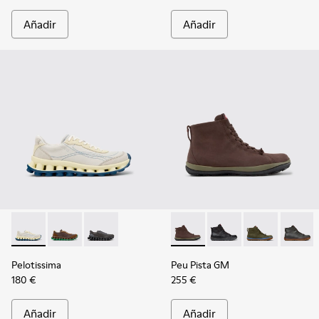
Añadir
Añadir
Pelotissima - K101150-003 - Zapatillas de piel y nobuk en bl
Pelotissima - K101150-004 - Zapatillas de piel y nob
Pelotissima - K101150-001 - Zapatillas grises 
Peu Pista GM - K300287-035 
Peu Pista GM - K300
Peu Pista GM 
Peu Pi
Pelotissima
Peu Pista GM
180 €
255 €
Añadir
Añadir