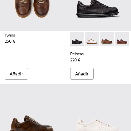
Twins
250 €
Pelotas - K101018-002 - Zapa
Pelotas - K101018-010
Pelotas - K101
Pelotas
Pelotas
220 €
Añadir
Añadir