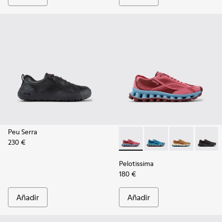
Peu Serra
230 €
Pelotissima - K101109-010 - Z
Pelotissima - K101109
Pelotissima - 
Pelotis
Pelotissima
180 €
Añadir
Añadir