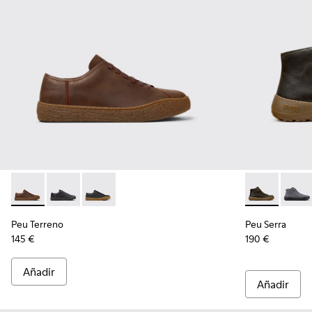
Peu Terreno - K100927-013 - Zapatos de nobuk marrones pa
Peu Terreno - K100927-020
Peu Terreno - K100927-001
Peu Serra - K
Peu S
Peu Terreno
Peu Serra
145 €
190 €
Añadir
Añadir