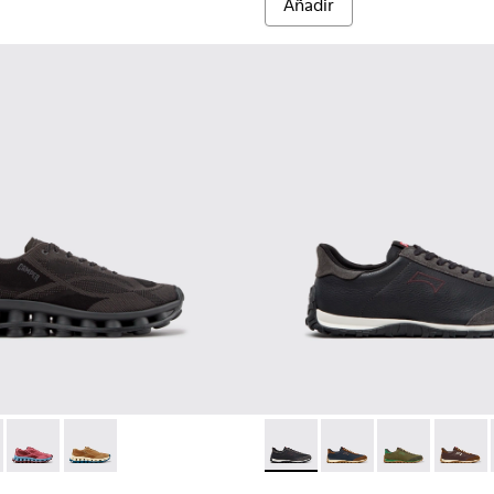
Añadir
.
bre.
007
 K101109-006 - Zapatillas negras de materiales técnicos recicl
101114-006
ssima - K101109-011 - Zapatillas azules de materiales técnicos 
ns - K101114-005
Pelotissima - K101109-010
Twins - K101114-004
Pelotissima - K101109-007 - Zapatillas marrones de mat
Twins - K101114-002
Drift Walk - K101097-009 - Za
Drift Walk - K101097
Drift Walk - K
Drift W