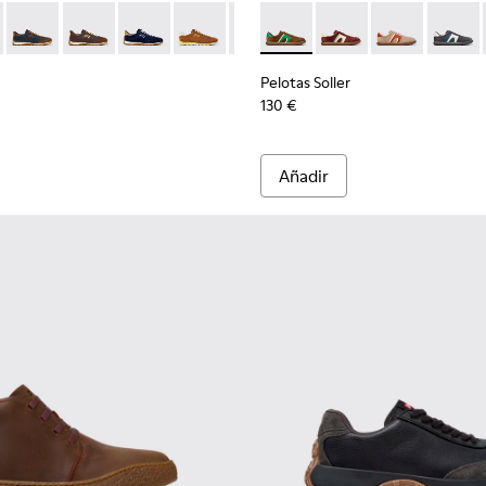
para hombre.
-004
K101097-007 - Zapatillas verdes de ante y piel para hombre.
101068-003
Walk - K101097-009 - Zapatillas de piel y nobuk negras y grises
ins - K101068-002
Drift Walk - K101097-008
Twins - K101068-001 - Zapatillas de piel y nobuk en negro 
Drift Walk - K101097-006
Drift Walk - K101097-005
Drift Walk - K101097-003
Drift Walk - K101097-002
Pelotas Soller - K100937-038 
Pelotas Soller - K100
Pelotas Soller 
Pelotas
Pelotas Soller
130 €
Añadir