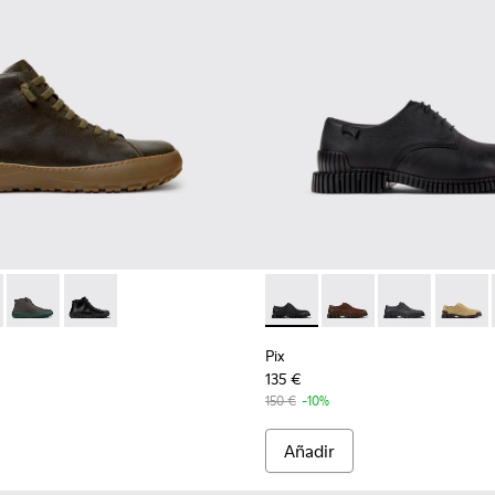
ra hombre.
300541-004 - Botines de piel regenerativa verdes para hombre
erra - K300541-005
Peu Serra - K300541-003
Peu Serra - K300541-001
Pix - K101076-001 - Zapatos 
Pix - K101076-010
Pix - K101076
Pix - K
Pix
135 €
150 €
-10%
Añadir