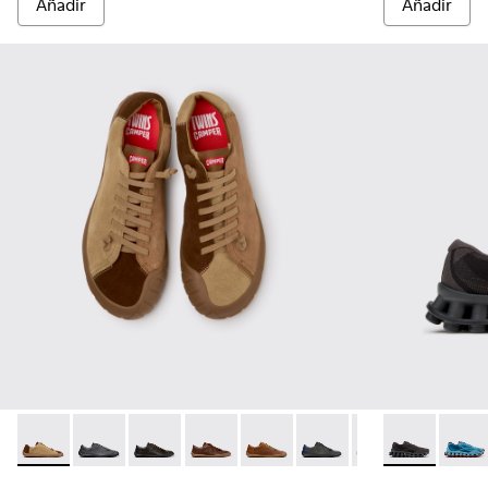
Añadir
Añadir
Twins - K101114-014 - Zapatos de ante marrones para hombre
Twins - K101114-013 - Zapatos de piel grises para hom
Twins - K101114-012
Twins - K101114-011
Twins - K101114-010
Twins - K101114-009
Twins - K101114-
Pelotissima -
Twins - K
Peloti
Twi