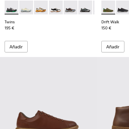
Twins - K101068-016 - Zapatillas de piel y nobuk multicolor 
Twins - K101068-015
Twins - K101068-012
Twins - K101068-011
Twins - K101068-008
Twins - K101068-005
Twins - K101068
Drift Walk - 
Twins - K
Drift 
Tw
Twins
Drift Walk
195 €
150 €
Añadir
Añadir