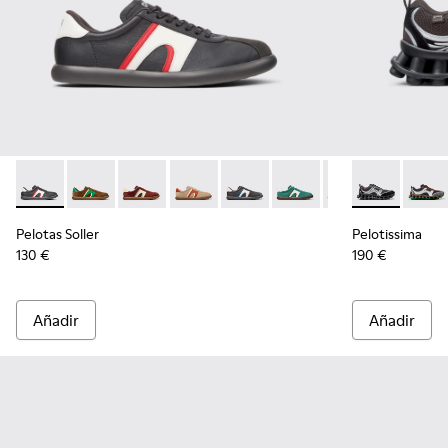
Pelotas Soller - K100937-023 - Zapatillas de piel y nobuk mul
Pelotas Soller - K100937-038 - Zapatillas multicolor 
Pelotas Soller - K100937-037
Pelotas Soller - K100937-036 - Zapatill
Pelotas Soller - K100937-033
Pelotas Soller - K100937
Pelotas Soller - 
Pelotissima -
Pelotas So
Peloti
Pel
Pelotas Soller
Pelotissima
130 €
190 €
Añadir
Añadir