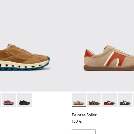
écnicos reciclados para hombre.
es de materiales técnicos reciclados para hombre.
 negras de materiales técnicos reciclados para hombre.
 K101109-007 - Zapatillas marrones de materiales técnicos reci
ssima - K101109-011 - Zapatillas azules de materiales técnicos 
Pelotissima - K101109-010
Pelotissima - K101109-006 - Zapatillas negras de mater
Pelotas Soller - K100937-036 
Pelotas Soller - K1009
Pelotas Soller
Pelotas
Pelotas Soller
130 €