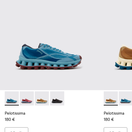
Pelotissima - K101109-011 - Zapatillas azules de materiales t
Pelotissima - K101109-010
Pelotissima - K101109-007 - Zapatillas marron
Pelotissima - K101109-006 - Zapatillas
Pelotissima -
Peloti
Pelotissima
Pelotissima
180 €
180 €