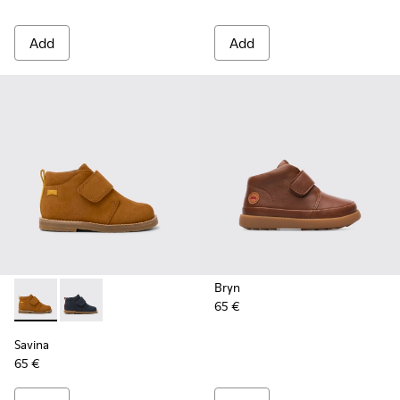
Add
Add
Bryn
65 €
Savina - K900315-001 - Brown nubuck boots
Savina - K900315-002
Savina
65 €