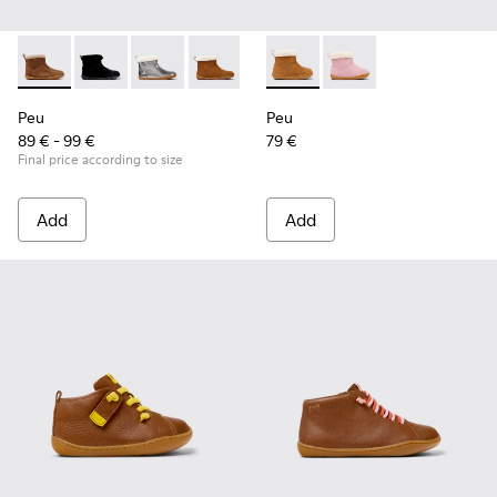
Peu - K900365-007 - Brown Suede Ankle Boots for Children
Peu - K900365-005
Peu - K900365-003
Peu - K900365-002 - Brown Nubuck Ank
Peu - K900365-001
Peu - K900388-001 - Brown N
Peu - K900388-002
Peu
Peu
89 € - 99 €
79 €
Final price according to size
Add
Add