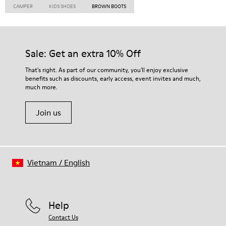
CAMPER
KIDS SHOES
BROWN BOOTS
Sale: Get an extra 10% Off
That's right. As part of our community, you'll enjoy exclusive
benefits such as discounts, early access, event invites and much,
much more.
Join us
Vietnam
/
English
Help
Contact Us