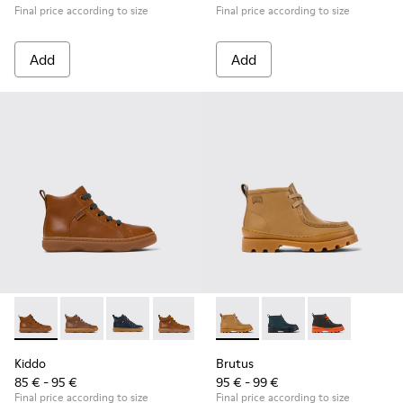
Final price according to size
Final price according to size
Add
Add
Kiddo - K900189-020 - Brown leather ankle boots for kids
Kiddo - K900189-028 - Brown Leather Ankle Boots for
Kiddo - K900189-026
Kiddo - K900189-025 - Brown Leather A
Kiddo - K900189-021
Brutus - K900357-002 - Brown
Kiddo - K900189-018
Brutus - K900357-00
Kiddo - K900189
Brutus - K900
Kiddo - K
Ki
Kiddo
Brutus
85 € - 95 €
95 € - 99 €
Final price according to size
Final price according to size