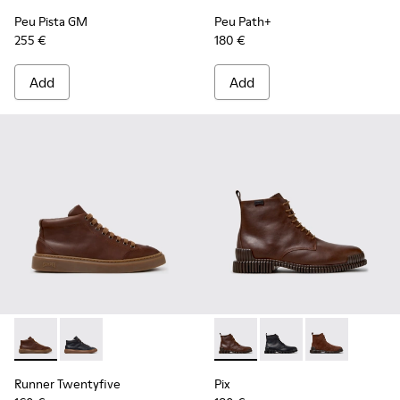
Peu Pista GM
Peu Path+
255 €
180 €
Add
Add
Runner Twentyfive - K300554-002 - Brown Leather Sneaker
Runner Twentyfive - K300554-001
Pix - K300542-005 - Brown L
Pix - K300542-004 - B
Pix - K300542
Runner Twentyfive
Pix