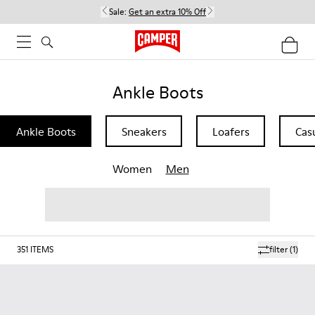
Sale:
Get an extra 10% Off
Ankle Boots
Ankle Boots
Sneakers
Loafers
Cas
Women
Men
351
ITEMS
filter
(1)