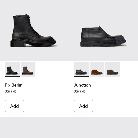
Pix Berlin - K300524-001 - Black Nubuck Ankle Boots for Me
Pix Berlin - K300524-002
Junction - K300475-004 - Bl
Junction - K300475-0
Junction - K3
Pix Berlin
Junction
230 €
230 €
Add
Add