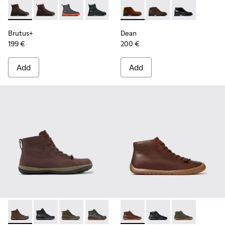
Brutus+ - K300533-011 - Green Nubuck Ankle Boots for Men
Brutus+ - K300533-014
Brutus+ - K300533-006
Brutus+ - K300533-005
Brutus+ - K300533-002
Dean - K300493-007 - Brown
Brutus+ - K300533-001 -
Dean - K300493-006
Dean - K300493
Brutus+
Dean
199 €
200 €
Add
Add
Peu Pista GM - K300287-035 - Brown Nubuck Ankle Boots f
Peu Pista GM - K300287-034 - Black Leather Ankle B
Peu Pista GM - K300287-033
Peu Pista GM - K300287-032
Peu Pista GM - K300287-030
Peu Path+ - K300558-005 - 
Peu Pista GM - K300287
Peu Path+ - K300558-
Peu Pista GM - 
Peu Path+ - 