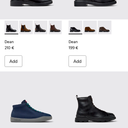
Dean - K300492-001 - Black Leather Ankle Boots for Men.
Dean - K300492-007
Dean - K300492-005
Dean - K300492-004
Dean - K300493-001 - Black 
Dean - K300493-007 -
Dean - K3004
Dean
Dean
210 €
199 €
Add
Add