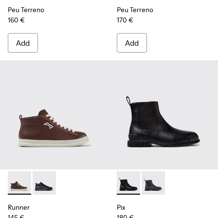
Peu Terreno
Peu Terreno
160 €
170 €
Add
Add
Runner - K300550-003 - Brown Leather and Nubuck Sneaker
Runner - K300550-004
Pix - K300562-001 - Black Le
Pix - K300562-002
Runner
Pix
145 €
180 €