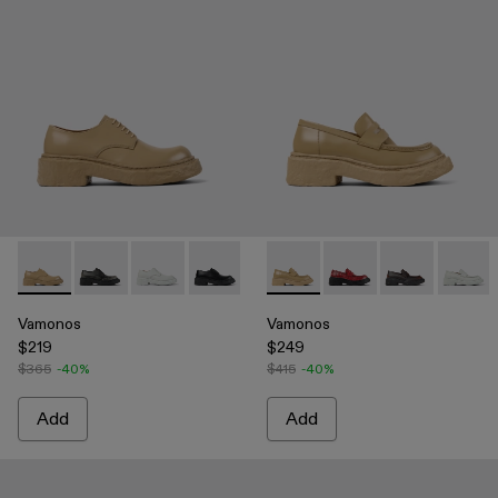
Vamonos - A500018-005 - Beige Leather Bluchers
Vamonos - A500018-012 - BLACK
Vamonos - A500018-009 - GRAY
Vamonos - A500018-008 - BLACK
Vamonos - A500018-007 - Blue 
Vamonos - A500023-004 - Be
Vamonos - A500018-002 
Vamonos - A500023-
Vamonos - A50001
Vamonos - A5
Vamono
Vamonos
Vamonos
$219
$249
$365
-40%
$415
-40%
Add
Add