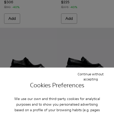
$306
$225
$510
-40%
$375
-40%
Add
Add
Continue without
accepting
Cookies Preferences
Vamonos - A500019-001 - Black Leather Lace-Up Shoes
Vamonos - A500019-012 - Brown Leather Lace-Up S
Vamonos - A500019-011 - Black Leather Lace
Vamonos - A500019-007 - Gray Nubuc
Vamonos - A500019-005 - Gray
Vamonos - A500023-001 - Bla
Vamonos - A500019-00
Vamonos - A500023-
Vamonos - A5
Vamono
We use our own and third-party cookies for analytical
purposes and to show you personalised advertising
Vamonos
Vamonos
based on a profile of your browsing habits (e.g. pages
$231
$225