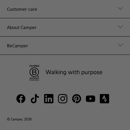
Customer care
About Camper
ReCamper
© Camper, 2026