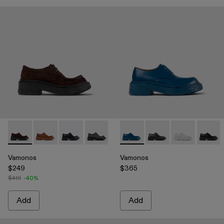
Vamonos - A500019-007 - Gray Nubuck Lace-Up Shoes
Vamonos - A500019-012 - Brown Leather Lace-Up S
Vamonos - A500019-011 - Black Leather Lace
Vamonos - A500019-005 - Gray Leathe
Vamonos - A500019-003
Vamonos - A500018-007 - Blu
Vamonos - A500019-001 
Vamonos - A500018-
Vamonos - A5
Vamono
Vamonos
Vamonos
$249
$365
$415
-40%
Add
Add