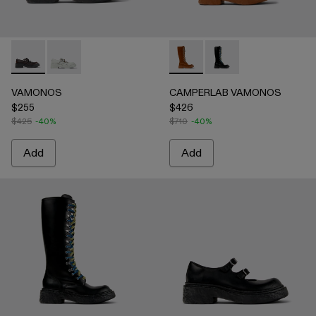
VAMONOS - A500044-003 - BLACK-ORANGE
VAMONOS - A500044-002 - GRAY
CAMPERLAB VAMONOS - A70
CAMPERLAB VAMONOS 
VAMONOS
CAMPERLAB VAMONOS
$255
$426
$425
-40%
$710
-40%
Add
Add