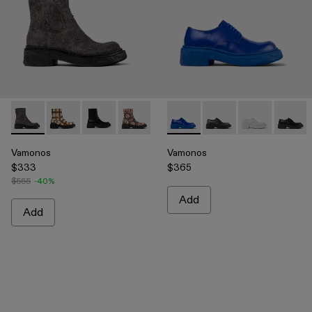
Vamonos - A700012-009 - Gray Nubuck Boots
Vamonos - A700012-017 - Cream-brown tartan hair-on-
Vamonos - A700012-014 - Black Leather Boot
Vamonos - A700012-013 - Multicolor L
Vamonos - A700012-012 - Gray-
Vamonos - A500018-002 - Blu
Vamonos - A700012-007 
Vamonos - A500018-
Vamonos - A7000
Vamonos - A5
Vamonos 
Vamono
Vam
Vamonos
Vamonos
$333
$365
$555
-40%
Add
Add