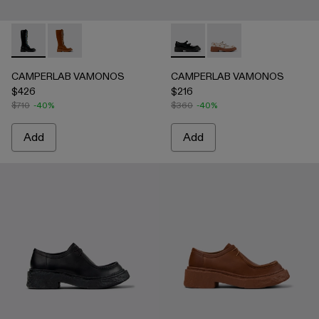
CAMPERLAB VAMONOS - A700025-001 - Black Leather Hi
CAMPERLAB VAMONOS - A700025-002 - Brown Lea
CAMPERLAB VAMONOS - A500
CAMPERLAB VAMONOS 
CAMPERLAB VAMONOS
CAMPERLAB VAMONOS
$426
$216
$710
-40%
$360
-40%
Add
Add