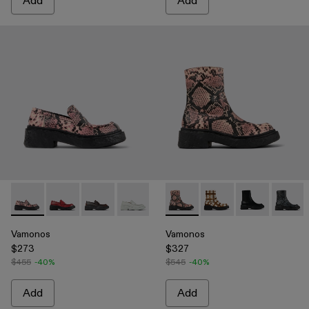
Add
Add
Vamonos - A500023-008 - Multicolor Leather Loafers
Vamonos - A500023-018 - RED
Vamonos - A500023-017 - BLACK-ORANGE
Vamonos - A500023-016 - GRAY
Vamonos - A500023-013 - White
Vamonos - A700012-013 - Mul
Vamonos - A500023-012 -
Vamonos - A700012-017
Vamonos - A500
Vamonos - A70
Vamonos -
Vamonos
Va
Vamonos
Vamonos
$273
$327
$455
-40%
$545
-40%
Add
Add