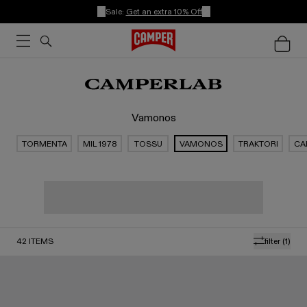
Sale:
Get an extra 10% Off
Vamonos
TORMENTA
MIL 1978
TOSSU
VAMONOS
TRAKTORI
CA
42
ITEMS
filter
(1)