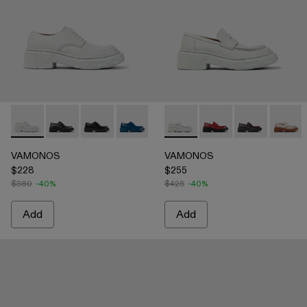
VAMONOS - A500018-009 - GRAY
VAMONOS - A500018-012 - BLACK
VAMONOS - A500018-008 - BLACK
VAMONOS - A500018-007 - Blue Leath
VAMONOS - A500018-005 - Bei
VAMONOS - A500023-016 -
VAMONOS - A500018-002
VAMONOS - A500023
VAMONOS - A5000
VAMONOS - A
VAMONO
VAMONOS
VAMONOS
$228
$255
$380
-40%
$425
-40%
Add
Add