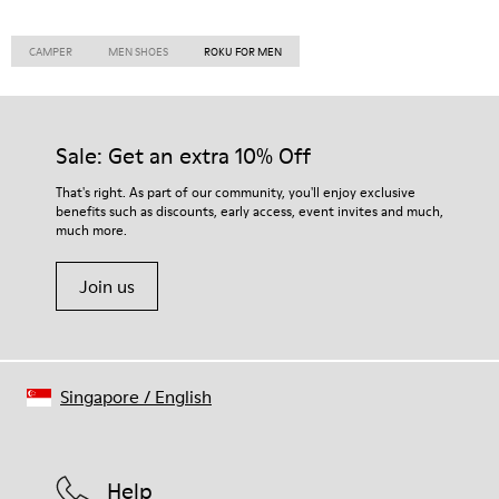
CAMPER
MEN SHOES
ROKU FOR MEN
Sale: Get an extra 10% Off
That's right. As part of our community, you'll enjoy exclusive
benefits such as discounts, early access, event invites and much,
much more.
Join us
Singapore
/
English
Help