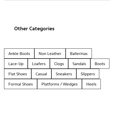
Other Categories
Ankle Boots
Non Leather
Ballerinas
Lace-Up
Loafers
Clogs
Sandals
Boots
Flat Shoes
Casual
Sneakers
Slippers
Formal Shoes
Platforms / Wedges
Heels