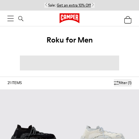
Sale:
Get an extra 10% Off
Roku for Men
21
ITEMS
filter
(1)