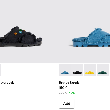
l Swarovski - A500009-001 - Black
 Sandal Swarovski - A500009-002 - Yellow
Brutus Sandal - A500001-002
Brutus Sandal - A500
Brutus Sandal 
Brutus 
Swarovski
Brutus Sandal
150 €
250 €
-40%
Add