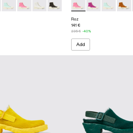
02-003 - Brown
 A700002-006
Roz - A700002-005
Roz - A700002-004 - Pink
Roz - A700002-002 - White recycled cotton sn
Roz - A700002-001 - Black recycled cot
Roz - A700002-004 - Pink
Roz - A700002-006
Roz - A70000
Roz - 
Roz
141 €
235 €
-40%
Add