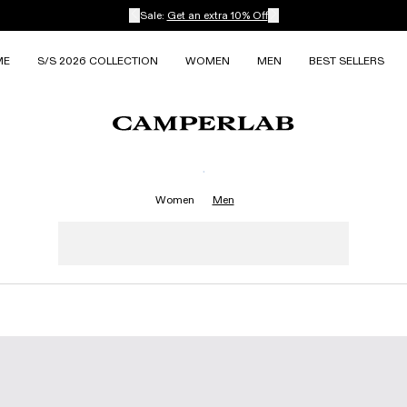
Sale:
Get an extra 10% Off
ME
S/S 2026 COLLECTION
WOMEN
MEN
BEST SELLERS
.
Women
Men