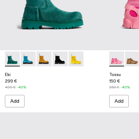
Eki - A700001-002 - Green
Eki - A700001-005
Eki - A700001-004
Eki - A700001-003
Eki - A700001-001 - Yellow
Tossu - A500
Tossu
Eki
Tossu
299 €
150 €
499 €
-40%
250 €
-40%
Add
Add