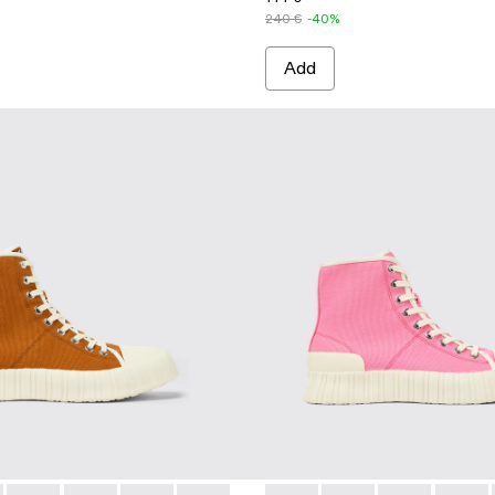
240 €
-40%
Add