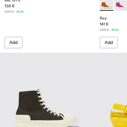
138 €
Roz - A7000
Roz -
230 €
-40%
Roz
141 €
235 €
-40%
Add
Add