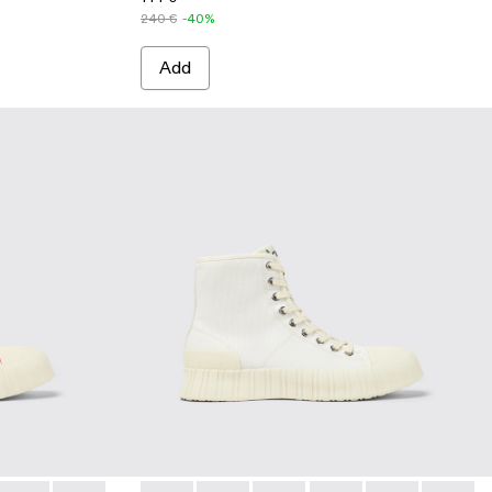
240 €
-40%
Add