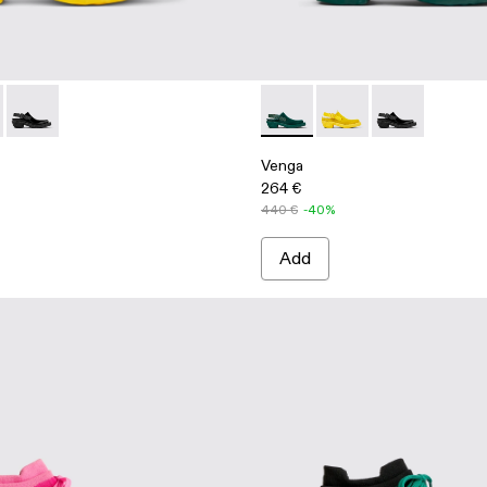
te recycled cotton sneakers
007-003 - Yellow
 - A500007-002 - Green
Venga - A500007-001 - Black
Venga - A500007-002 - Gre
Venga - A500007-003 
Venga - A5000
Venga
264 €
440 €
-40%
Add