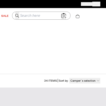
CAMPER STORES
JOIN US
Your Order
Search here
SALE
34
ITEMS
Sort by
:
Camper´s selection