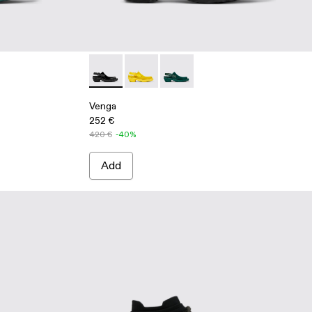
en
- Yellow
07-001 - Black
Venga - A500007-001 - Black
Venga - A500007-003 - Yellow
Venga - A500007-002 - Green
Venga
252 €
420 €
-40%
Add