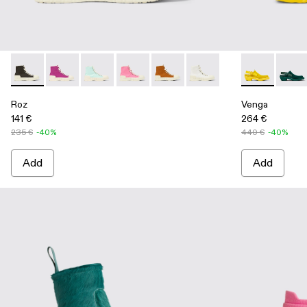
Roz - A700002-001 - Black recycled cotton sneakers
Roz - A700002-006
Roz - A700002-005
Roz - A700002-004 - Pink
Roz - A700002-003 - Brown
Roz - A700002-002 - Whi
Venga - A500
Venga
Roz
Venga
141 €
264 €
235 €
-40%
440 €
-40%
Add
Add