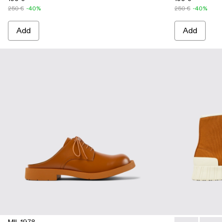
250 €
-40%
250 €
-40%
Add
Add
MIL 1978