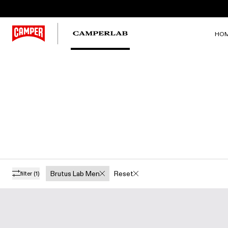
HO
Brutus Lab Men
Reset
filter
(1)