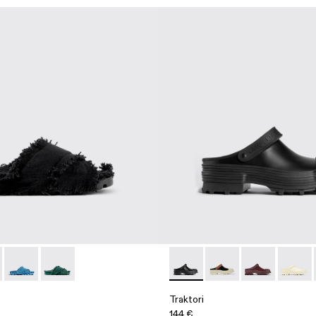
l - A500001-004 - Black
 Sandal - A500001-003 - Yellow
Brutus Sandal - A500001-002 - Blue
Brutus Sandal - A500001-001 - Green
Traktori - A500006-001 - Bla
Traktori - A500006-0
Traktori - A50
Traktor
Traktori
144 €