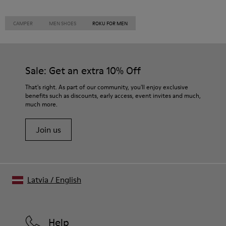
CAMPER
MEN SHOES
ROKU FOR MEN
Sale: Get an extra 10% Off
That's right. As part of our community, you'll enjoy exclusive
benefits such as discounts, early access, event invites and much,
much more.
Join us
Latvia
/
English
Help