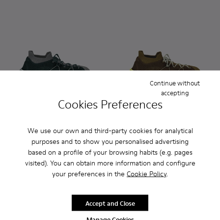
Continue without
accepting
Cookies Preferences
Custom Roku - K100953-999-R008 - Multicolor
Custom Roku - K100953-999-R001 - Disassembled Sn
Custom Roku - K100953-004 - Brown Sneaker
Custom Roku - K100953-999-R004 - Di
Custom Roku - K100953-999-R0
Custom Roku - K100953-999-
Custom Roku - K100953-
Custom Roku - K1009
Custom Roku - K1
Custom Roku -
Custom Rok
Custom 
Cu
We use our own and third-party cookies for analytical
purposes and to show you personalised advertising
Custom Roku
Custom Roku
based on a profile of your browsing habits (e.g. pages
180 €
180 €
visited). You can obtain more information and configure
your preferences in the
Cookie Policy
.
Customize
Customize
Accept and Close
Manage Cookies