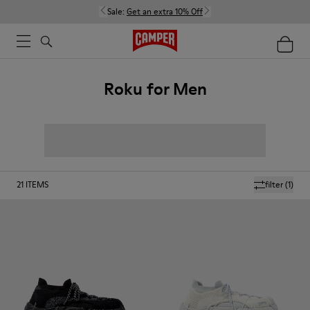
Sale:
Get an extra 10% Off
Roku for Men
21
ITEMS
filter
(1)