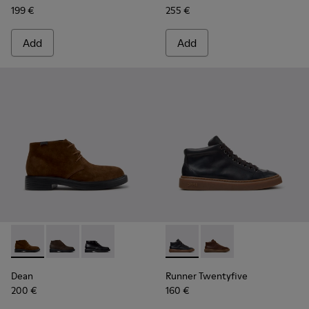
199 €
255 €
Add
Add
Dean - K300493-007 - Brown Suede Ankle Boots for Men.
Dean - K300493-006
Dean - K300493-001 - Black Leather Ankle Bo
Runner Twentyfive - K300554
Runner Twentyfive - 
Dean
Runner Twentyfive
200 €
160 €