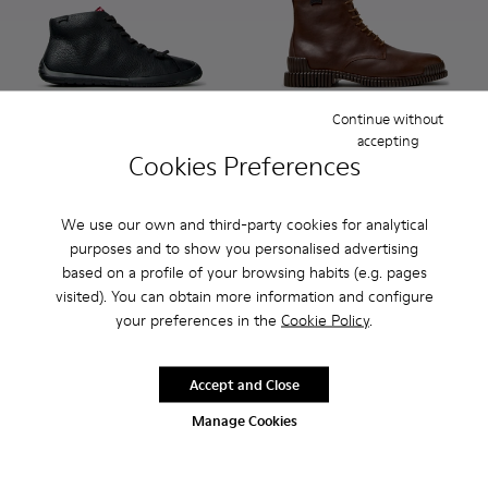
Continue without
accepting
Cookies Preferences
Peu Path+ - K300558-004 - Black Leather Ankle Boots for 
Peu Path+ - K300558-005
Peu Path+ - K300558-002
Pix - K300542-005 - Brown L
Pix - K300542-004 - B
Pix - K300542
Pix - K
Peu Path+
Pix
We use our own and third-party cookies for analytical
180 €
180 €
purposes and to show you personalised advertising
based on a profile of your browsing habits (e.g. pages
Add
visited). You can obtain more information and configure
Add
your preferences in the
Cookie Policy
.
Accept and Close
Manage Cookies