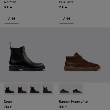
Norman
Peu Serra
160 €
190 €
Add
Add
Dean - K300492-001 - Black Leather Ankle Boots for Men.
Dean - K300492-007
Dean - K300492-005
Dean - K300492-004
Runner Twentyfive - K300554
Runner Twentyfive - 
Dean
Runner Twentyfive
210 €
160 €