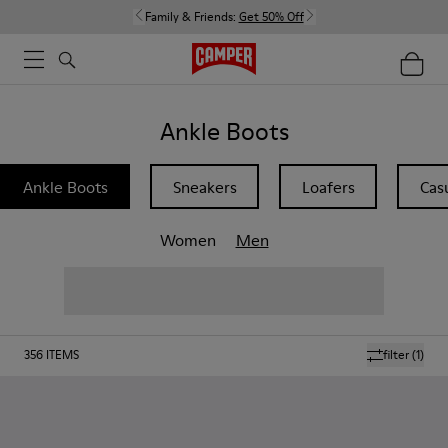
Family & Friends:
Get 50% Off
Ankle Boots
Ankle Boots
Sneakers
Loafers
Cas
Women
Men
356
ITEMS
filter
(1)