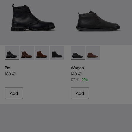
Pix - K300542-004 - Black Leather Ankle Boots for Men.
Pix - K300542-005 - Brown Leather Ankle Boots for 
Pix - K300542-003 - Brown Suede Leather Ank
Pix - K300542-001
Wagon - K300378-017 - Black
Wagon - K300378-01
Pix
Wagon
180 €
140 €
175 €
-20%
Add
Add