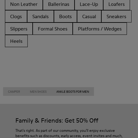
Non Leather
Ballerinas
Lace-Up
Loafers
Clogs
Sandals
Boots
Casual
Sneakers
Slippers
Formal Shoes
Platforms / Wedges
Heels
CAMPER
MEN SHOES
ANKLE BOOTS FOR MEN
Family & Friends: Get 50% Off
That's right. As part of our community, you'll enjoy exclusive
benefits such as discounts, early access, event invites and much,