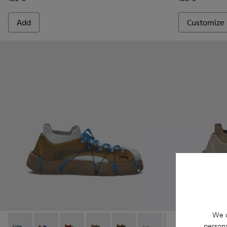
Add
Customize
We u
persona