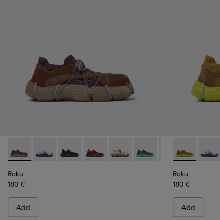
Roku - K100953-009 - Brown/Blue Sneaker for Men
Roku - K100953-014 - Multicolor Textile Sneakers for
Roku - K100953-012 - Green Sneaker for Men
Roku - K100953-010 - Burgundy Sneak
Roku - K100953-008 - White, b
Roku - K100953-007 - Gr
Roku - K100953-0
Roku - K1009
Roku - K1
Roku -
Ro
Roku
Roku
180 €
180 €
Add
Add