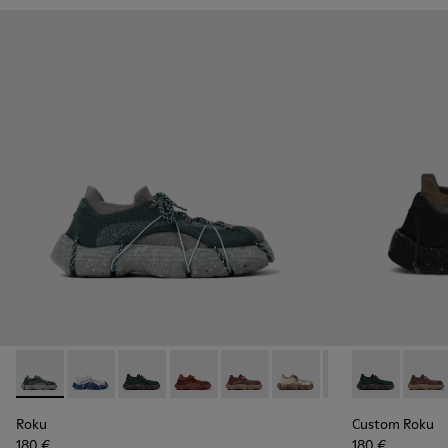
Roku - K100953-005 - Gray Sneaker for Men
Roku - K100953-014 - Multicolor Textile Sneakers for
Roku - K100953-012 - Green Sneaker for Men
Roku - K100953-010 - Burgundy Sneak
Roku - K100953-009 - Brown/B
Roku - K100953-008 - W
Roku - K100953-0
Custom Roku 
Roku - K1
Custo
Ro
Roku
Custom Roku
180 €
180 €