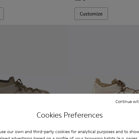
Customize
Continue wit
Cookies Preferences
se our own and third-party cookies for analytical purposes and to sho
lised advertising based on a profile of your browsing habits (e.g. pages v