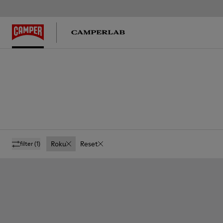
Roku
Reset
filter
(1)