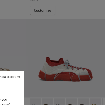
Customize
hout accepting
w you
isited).