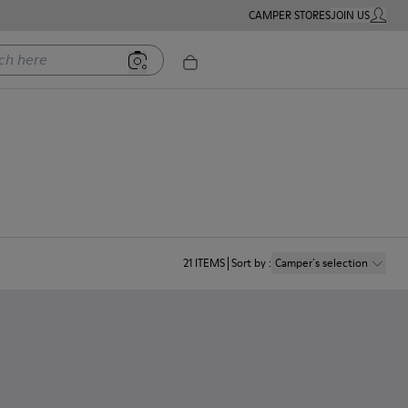
CAMPER STORES
JOIN US
MY ACC
ere
21
ITEMS
Sort by
:
Camper´s selection