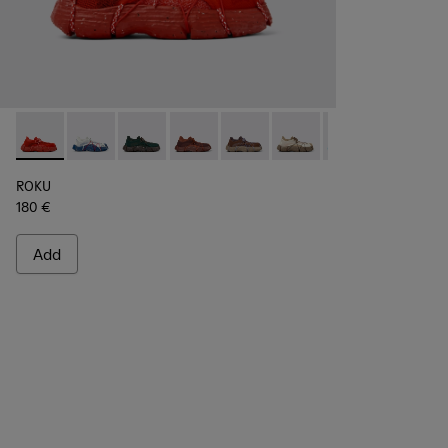
ROKU - K100953-002 - Red Sneaker for Men
ROKU - K100953-014 - Multicolor Textile Sneakers fo
ROKU - K100953-012 - Green Sneaker for Men
ROKU - K100953-010 - Burgundy Sneak
ROKU - K100953-009 - Brown/B
ROKU - K100953-008 - W
ROKU - K100953-0
ROKU - K1
ROK
ROKU
180 €
Add