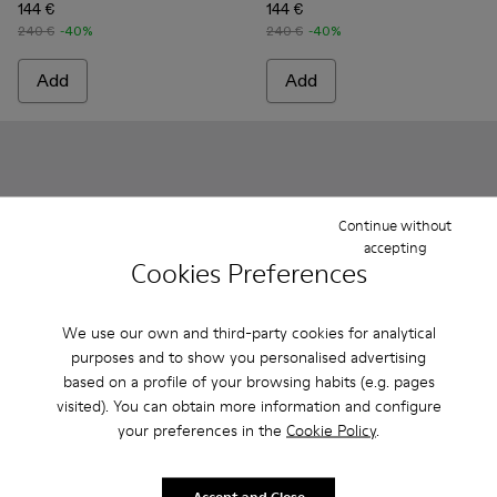
144 €
144 €
240 €
-40%
240 €
-40%
Add
Add
Continue without
accepting
Cookies Preferences
We use our own and third-party cookies for analytical
purposes and to show you personalised advertising
based on a profile of your browsing habits (e.g. pages
visited). You can obtain more information and configure
MIL 1978 - A500002-012 - Brown Leather Shoes
MIL 1978 - A500002-015 - Black leather shoes
MIL 1978 - A500002-010 - Three-Toned Brus
MIL 1978 - A500002-008 - Burgundy L
MIL 1978 - A500002-006 - Red 
MIL 1978 - A500010-007 - B
MIL 1978 - A500002-0
MIL 1978 - A500010-
MIL 1978 - A50
MIL 1978 - A5
MIL 1978
MIL 197
MIL
your preferences in the
Cookie Policy
.
MIL 1978
MIL 1978
144 €
240 €
Accept and Close