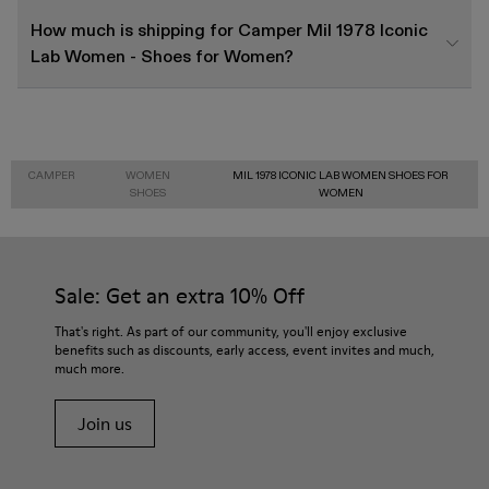
How much is shipping for Camper Mil 1978 Iconic
Lab Women - Shoes for Women?
CAMPER
WOMEN
MIL 1978 ICONIC LAB WOMEN SHOES FOR
SHOES
WOMEN
Sale: Get an extra 10% Off
That's right. As part of our community, you'll enjoy exclusive
benefits such as discounts, early access, event invites and much,
much more.
Join us