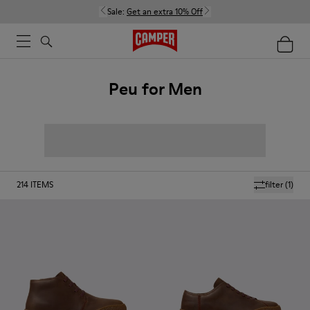
Sale:
Get an extra 10% Off
Peu for Men
214
ITEMS
filter
(1)