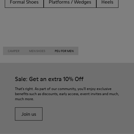
Formal Shoes
Platforms / Wedges
Heels
CAMPER
MEN SHOES
PEU FOR MEN
Sale: Get an extra 10% Off
That's right. As part of our community, you'll enjoy exclusive
benefits such as discounts, early access, event invites and much,
much more.
Join us