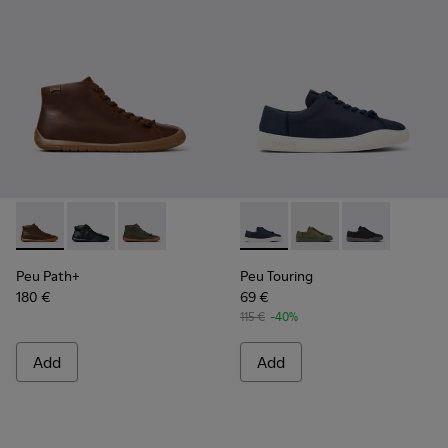
Peu Path+ - K300558-005 - Brown Leather Ankle Boots for
Peu Path+ - K300558-004 - Black Leather Ankle Boot
Peu Path+ - K300558-002
Peu Touring - K100881-018 - 
Peu Touring - K10088
Peu Touring -
Peu Path+
Peu Touring
180 €
69 €
115 €
-40%
Add
Add