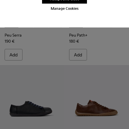
Manage Cookies
Peu Serra - K300541-001 - Black Leather Ankle Boots for Me
Peu Serra - K300541-005
Peu Serra - K300541-004 - Green Regenerativ
Peu Serra - K300541-003
Peu Path+ - K300558-004 - B
Peu Path+ - K300558-
Peu Path+ - 
Peu Serra
Peu Path+
190 €
180 €
Add
Add