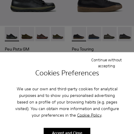
Peu Pista GM - K300285-047 - Black Leather Ankle Boots fo
Peu Pista GM - K300285-050
Peu Pista GM - K300285-048
Peu Pista GM - K300285-046
Peu Pista GM - K300285-044
Peu Touring - K300305-027 -
Peu Pista GM - K300285
Peu Touring - K3003
Peu Pista GM - 
Peu Touring -
Peu Pista
Peu Tou
Pe
Peu Pista GM
Peu Touring
240 €
140 €
Continue without
accepting
Add
Add
Cookies Preferences
We use our own and third-party cookies for analytical
purposes and to show you personalised advertising
based on a profile of your browsing habits (e.g. pages
visited). You can obtain more information and configure
your preferences in the
Cookie Policy
.
Accept and Close