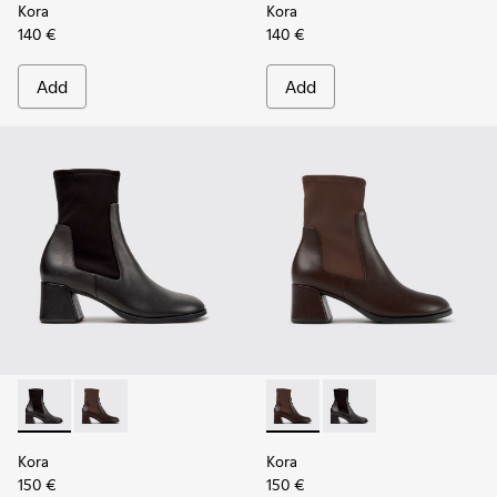
Kora
Kora
140 €
140 €
Add
Add
Kora - K400836-001 - Black Leather and Textile Ankle Boot
Kora - K400836-003 - Brown Leather and Textile An
Kora - K400836-003 - Brown 
Kora - K400836-001 - 
Kora
Kora
150 €
150 €