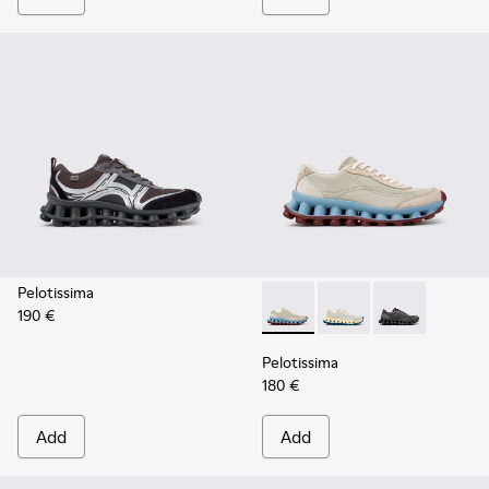
Pelotissima
190 €
Pelotissima - K202003-002 -
Pelotissima - K20200
Pelotissima -
Pelotissima
180 €
Add
Add