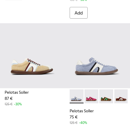
Add
Pelotas Soller
87 €
Pelotas Soller - K201608-017
Pelotas Soller - K201
Pelotas Soller
Pelotas
125 €
-30%
Pelotas Soller
75 €
125 €
-40%