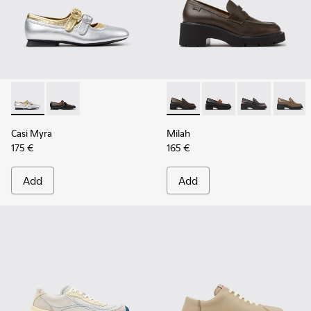
Casi Myra - K201952-002 - Gray Leather Ballerinas for Wome
Casi Myra - K201952-001
Milah - K201425-037 - Gree
Milah - K201425-036
Milah - K2014
Milah -
Casi Myra
Milah
175 €
165 €
Add
Add