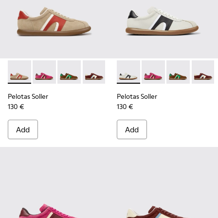
Pelotas Soller - K201608-036 - Multicolor Suede and Leath
Pelotas Soller - K201608-041 - Multicolor Nubuck a
Pelotas Soller - K201608-038 - Multicolor N
Pelotas Soller - K201608-037 - Multic
Pelotas Soller - K201608-031 -
Pelotas Soller - K201608-02
Pelotas Soller - K20160
Pelotas Soller - K201
Pelotas Soller -
Pelotas Soller
Pelotas S
Pelotas
Pel
Pelotas Soller
Pelotas Soller
130 €
130 €
Add
Add