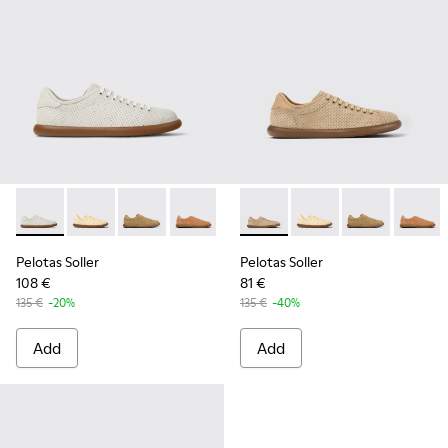
Pelotas Soller - K201668-004 - White Leather Sneakers for
Pelotas Soller - K201668-018 - Yellow Leather Snea
Pelotas Soller - K201668-017 - Brown Nubuck
Pelotas Soller - K201668-015 - Nude 
Pelotas Soller - K201668-006 
Pelotas Soller - K201668-00
Pelotas Soller - K20166
Pelotas Soller - K201
Pelotas Solle
Pelotas
Pelotas Soller
Pelotas Soller
108 €
81 €
135 €
-20%
135 €
-40%
Add
Add