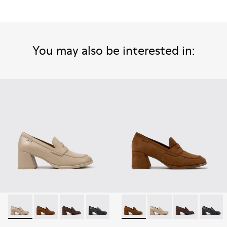
You may also be interested in:
Kora - K201798-005 - Beige Leather Moccasins for Women.
Kora - K201798-006 - Brown Nubuck Moccasins for
Kora - K201798-002
Kora - K201798-001
Kora - K201798-006 - Brown
Kora - K201798-005 -
Kora - K20179
Kora - 