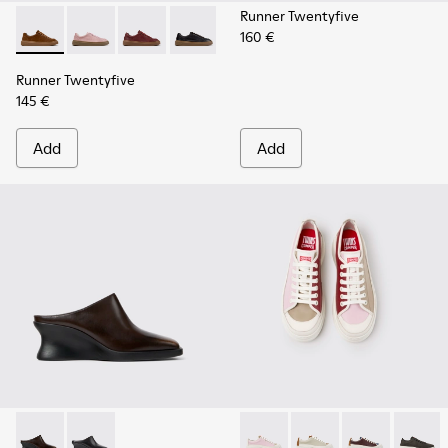
Runner Twentyfive
160 €
Runner Twentyfive - K201907-013 - Brown Suede Sneakers 
Runner Twentyfive - K201907-012
Runner Twentyfive - K201907-011
Runner Twentyfive - K201907-010
Runner Twentyfive - K201907-
Runner Twentyfive - K2
Runner Twentyfi
Runner Tw
Ru
Runner Twentyfive
145 €
Add
Add
Louise - K201955-003 - Brown Leather Semi-Open Shoes f
Louise - K201955-001
Twins - K201626-024 - Multi
Twins - K201626-025 
Twins - K2016
Twins -