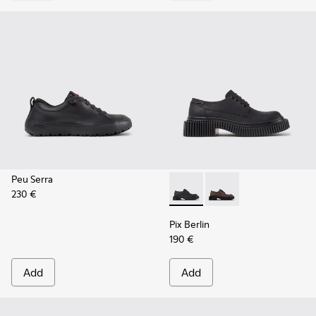
Peu Serra
230 €
Pix Berlin - K201814-004 - 
Pix Berlin - K201814-
Pix Berlin
190 €
Add
Add