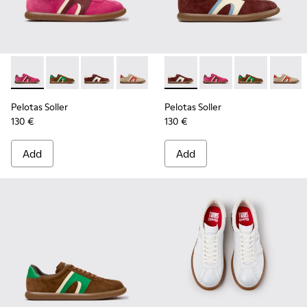
Pelotas Soller - K201608-041 - Multicolor Nubuck and Leat
Pelotas Soller - K201608-038 - Multicolor Nubuck a
Pelotas Soller - K201608-037 - Multicolor N
Pelotas Soller - K201608-036 - Multic
Pelotas Soller - K201608-031 -
Pelotas Soller - K201608-03
Pelotas Soller - K20160
Pelotas Soller - K201
Pelotas Soller -
Pelotas Soller
Pelotas S
Pelotas
Pel
Pelotas Soller
Pelotas Soller
130 €
130 €
Add
Add