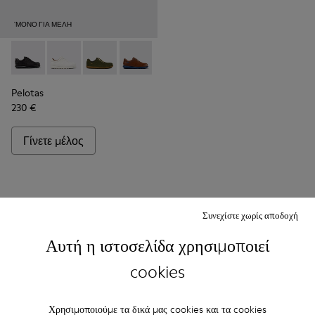
'ΜΌΝΟ ΓΙΑ ΜΈΛΗ
Pelotas - 27205-314
Pelotas - 27205-315
Pelotas - 27205-999-C045
Pelotas - 27205-282
Pelotas - 27205-191
Pelotas - 27205-185
Pelotas - 27205-
Pelotas -
Pel
Pelotas
230 €
Γίνετε μέλος
Συνεχίστε χωρίς αποδοχή
Αυτή η ιστοσελίδα χρησιμοποιεί
cookies
Χρησιμοποιούμε τα δικά μας cookies και τα cookies