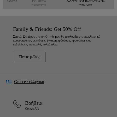
CAMPER
ΓΥΝΑΙΚΕΊΑ
CAOEXCLUSIVE ΠΑΠΟΎΤΣΙΑ ΓΙΑ
ΠΑΠΟΎΤΣΙΑ
ΓΥΝΑΙΚΕΊΑ
Family & Friends: Get 50% Off
Σωστά. Ως μέρος της κοινότητάς μας, θα απολαμβάνετε αποκλειστικά
προνόμια όπως εκπτώσεις, έγκαιρη πρόσβαση, προσκλήσεις σε
εκδηλώσεις και πολλά, πολλά άλλα.
Γίνετε μέλος
Greece
/
ελληνικά
Βοήθεια
Contact Us