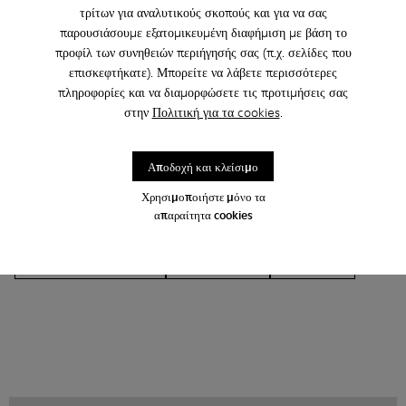
τρίτων για αναλυτικούς σκοπούς και για να σας
Άλλες Κατηγορίες
παρουσιάσουμε εξατομικευμένη διαφήμιση με βάση το
προφίλ των συνηθειών περιήγησής σας (π.χ. σελίδες που
επισκεφτήκατε). Μπορείτε να λάβετε περισσότερες
πληροφορίες και να διαμορφώσετε τις προτιμήσεις σας
στην
Πολιτική για τα cookies
.
Μποτάκια
Μη δερμάτινα
Μπαλαρίνες
Με κορδόνια
Μοκασίνια
Clogs
Πέδιλα
Αποδοχή και κλείσιμο
Μπότες
Χωρίς τακούνι
Casual παπούτσια
Χρησιμοποιήστε μόνο τα
απαραίτητα cookies
Sneakers
Casual παπούτσια
Παντόφλες
Επίσημα παπούτσια
Πλατφόρμες
Τακούνια