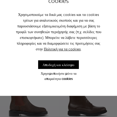
cookies
Χρησιμοποιούμε τα δικά μας cookies και τα cookies
τρίτων για αναλυτικούς σκοπούς και για να σας
παρουσιάσουμε εξατομικευμένη διαφήμιση με βάση το
προφίλ των συνηθειών περιήγησής σας (π.χ. σελίδες που
Neuman - K400248-005 - Καφέ ψηλές μπότες από δέρμα και 
Neuman - K400248-003
Pix Berlin - K400807-001 - Κ
Pix Berlin - K400807
επισκεφτήκατε). Μπορείτε να λάβετε περισσότερες
Neuman
Pix Berlin
πληροφορίες και να διαμορφώσετε τις προτιμήσεις σας
225 €
250 €
στην
Πολιτική για τα cookies
.
Προσθήκη
Προσθήκη
Αποδοχή και κλείσιμο
Χρησιμοποιήστε μόνο τα
απαραίτητα cookies