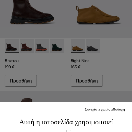
Brutus+ - K400816-002 - Καφέ δερμάτινες μεσαίες μπότες για
Brutus+ - K400816-011
Brutus+ - K400816-006
Brutus+ - K400816-005
Brutus+ - K400816-004
Right Nina - K400805-001 - 
Brutus+ - K400816-003
Right Nina - K40080
Brutus+ - K4008
Brutus+
Right Nina
199 €
165 €
Προσθήκη
Προσθήκη
Συνεχίστε χωρίς αποδοχή
Αυτή η ιστοσελίδα χρησιμοποιεί