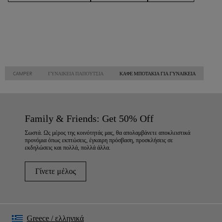
CAMPER
ΓΥΝΑΙΚΕΊΑ ΠΑΠΟΎΤΣΙΑ
ΚΑΦΈ ΜΠΟΤΆΚΙΑ ΓΙΑ ΓΥΝΑΙΚΕΊΑ
Family & Friends: Get 50% Off
Σωστά. Ως μέρος της κοινότητάς μας, θα απολαμβάνετε αποκλειστικά
προνόμια όπως εκπτώσεις, έγκαιρη πρόσβαση, προσκλήσεις σε
εκδηλώσεις και πολλά, πολλά άλλα.
Γίνετε μέλος
Greece
/
ελληνικά