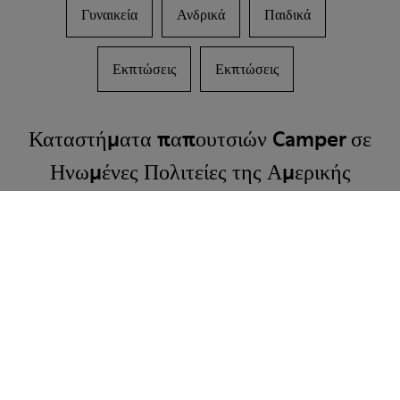
Γυναικεία
Ανδρικά
Παιδικά
Εκπτώσεις
Εκπτώσεις
Καταστήματα παπουτσιών Camper σε
Ηνωμένες Πολιτείες της Αμερικής
Los Angeles
New York
CAMPER
SHOPS
ΗΝΩΜΈΝΕΣ ΠΟΛΙΤΕΊΕΣ ΤΗΣ ΑΜΕΡΙΚΉΣ
Family & Friends: Get 50% Off
Σωστά. Ως μέρος της κοινότητάς μας, θα απολαμβάνετε αποκλειστικά
προνόμια όπως εκπτώσεις, έγκαιρη πρόσβαση, προσκλήσεις σε