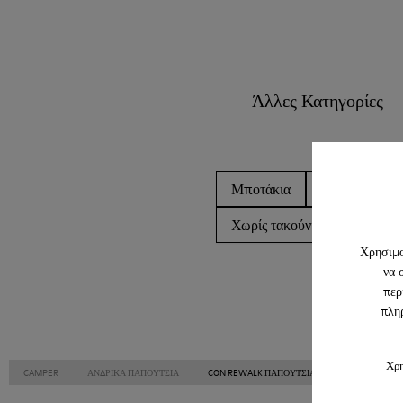
Άλλες Κατηγορίες
Μποτάκια
Μη δερμάτινα
Χωρίς τακούνι
Casual π
Χρησιμο
να 
περ
πληρ
Χρη
CAMPER
ΑΝΔΡΙΚΑ ΠΑΠΟΎΤΣΙΑ
CON REWALK ΠΑΠΟΎΤΣΙΑ ΓΙΑ ΑΝΔΡΙΚΑ