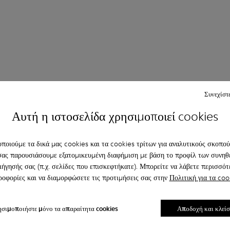
Συνεχίστ
Μπαλαρίνες
Με κορδόνια
Μοκασίνια
Clogs
Αυτή η ιστοσελίδα χρησιμοποιεί cookies
απούτσια
Sneakers
Παντόφλες
Επίσημα παπούτσια
ποιούμε τα δικά μας cookies και τα cookies τρίτων για αναλυτικούς σκοπούς
σας παρουσιάσουμε εξατομικευμένη διαφήμιση με βάση το προφίλ των συνηθ
ιήγησής σας (π.χ. σελίδες που επισκεφτήκατε). Μπορείτε να λάβετε περισσότ
οφορίες και να διαμορφώσετε τις προτιμήσεις σας στην
Πολιτική για τα coo
σιμοποιήστε μόνο τα απαραίτητα cookies
Αποδοχή και κλεί