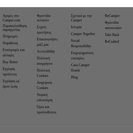
Αγορές στο
Φροντίδα
Σχετικά με την
ReCamper
Camper.com
πελατών
Camper
Φροντίδα
Παρακολούθηση
Συχνές
Ιστορία
παπουτσιών
παραγγελίας
ερωτήσεις
Camper Together
Take Back
Πληρωμές
Επικοινωνήστε
Social
ReCrafted
Παράδοση
μαζί μας
Responsibility
Επιστροφές και
Accessibility
Επιχειρηματικές
αλλαγές
Πολιτική
ευκαιρίες
Buy Better
απορρήτου
Casa Camper
Εγγύηση
Πολιτική
Hotels
προϊόντος
Cookies
Blog
Εγγύηση εφ’
Διαχείριση
όρου ζωής
Cookies
Νομική
ειδοποίηση
Όροι και
προϋποθέσεις