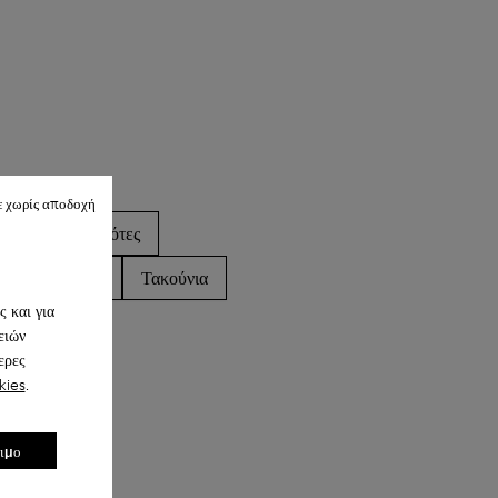
ε χωρίς αποδοχή
Πέδιλα
Μπότες
Πλατφόρμες
Τακούνια
 και για
ειών
ερες
kies
.
σιμο