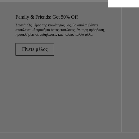
Family & Friends: Get 50% Off
Σωστά. Ως μέρος της κοινότητάς μας, θα απολαμβάνετε
αποκλειστικά προνόμια όπως εκπτώσεις, έγκαιρη πρόσβαση,
προσκλήσεις σε εκδηλώσεις και πολλά, πολλά άλλα.
Γίνετε μέλος