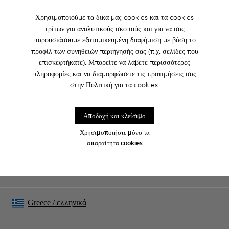
Χρησιμοποιούμε τα δικά μας cookies και τα cookies
τρίτων για αναλυτικούς σκοπούς και για να σας
παρουσιάσουμε εξατομικευμένη διαφήμιση με βάση το
CAMPER
ΑΝΔΡΙΚΑ
ARCHIVE COLLECTION APPAREL ΕΝΔΎΜΑΤΑ
προφίλ των συνηθειών περιήγησής σας (π.χ. σελίδες που
ΕΝΔΎΜΑΤΑ
ΓΙΑ ΑΝΔΡΙΚΑ
επισκεφτήκατε). Μπορείτε να λάβετε περισσότερες
πληροφορίες και να διαμορφώσετε τις προτιμήσεις σας
στην
Πολιτική για τα cookies
.
Family & Friends: Get 50% Off
Αποδοχή και κλείσιμο
Σωστά. Ως μέρος της κοινότητάς μας, θα απολαμβάνετε αποκλειστικά
προνόμια όπως εκπτώσεις, έγκαιρη πρόσβαση, προσκλήσεις σε
εκδηλώσεις και πολλά, πολλά άλλα.
Χρησιμοποιήστε μόνο τα
απαραίτητα cookies
Γίνετε μέλος
Greece
/
ελληνικά