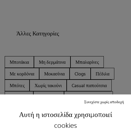
Άλλες Κατηγορίες
Μποτάκια
Μη δερμάτινα
Μπαλαρίνες
Με κορδόνια
Μοκασίνια
Clogs
Πέδιλα
Μπότες
Χωρίς τακούνι
Casual παπούτσια
Sneakers
Παντόφλες
Επίσημα παπούτσια
Συνεχίστε χωρίς αποδοχή
Πλατφόρμες
Τακούνια
Αυτή η ιστοσελίδα χρησιμοποιεί
cookies