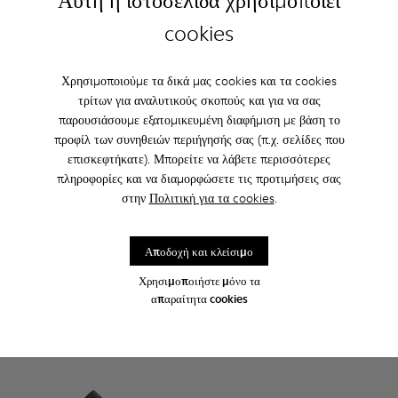
Αυτή η ιστοσελίδα χρησιμοποιεί
cookies
Χρησιμοποιούμε τα δικά μας cookies και τα cookies
τρίτων για αναλυτικούς σκοπούς και για να σας
παρουσιάσουμε εξατομικευμένη διαφήμιση με βάση το
Norte - K900149-001 - Μαύρα δερμάτινα μποτάκια για παιδιά
Norte - K900149-026
Norte - K900149-025
Norte - K900149-024 - Μπλε δερμάτινα 
Norte - K900149-023
Brutus - K900179-002 - Παιδ
Norte - K900149-022
Brutus - K900179-035
Norte - K900149
Brutus - K900
Norte - K
Brutus 
No
προφίλ των συνηθειών περιήγησής σας (π.χ. σελίδες που
επισκεφτήκατε). Μπορείτε να λάβετε περισσότερες
Norte
Brutus
πληροφορίες και να διαμορφώσετε τις προτιμήσεις σας
85 € - 99 €
95 € - 99 €
στην
Πολιτική για τα cookies
.
Τελική τιμή ανάλογα με το μέγεθος
Τελική τιμή ανάλογα με το μέγεθος
Αποδοχή και κλείσιμο
Προσθήκη
Προσθήκη
Χρησιμοποιήστε μόνο τα
απαραίτητα cookies