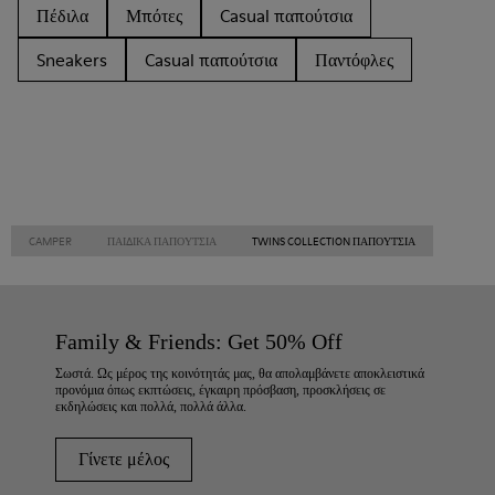
Πέδιλα
Μπότες
Casual παπούτσια
Sneakers
Casual παπούτσια
Παντόφλες
CAMPER
ΠΑΙΔΙΚΑ ΠΑΠΟΎΤΣΙΑ
TWINS COLLECTION ΠΑΠΟΎΤΣΙΑ
Family & Friends: Get 50% Off
Σωστά. Ως μέρος της κοινότητάς μας, θα απολαμβάνετε αποκλειστικά
προνόμια όπως εκπτώσεις, έγκαιρη πρόσβαση, προσκλήσεις σε
εκδηλώσεις και πολλά, πολλά άλλα.
Γίνετε μέλος