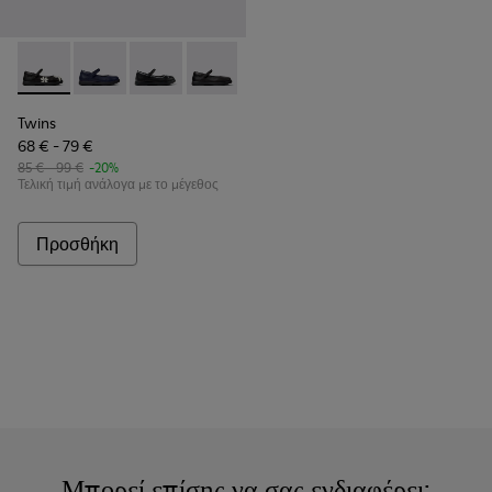
Twins - K800549-006 - Πολύχρωμες δερμάτινες μπαλαρίνες γ
Twins - K800549-007
Twins - K800549-004
Twins - K800549-003
Twins - K800549-001
Twins
68 € - 79 €
85 € - 99 €
-20%
Τελική τιμή ανάλογα με το μέγεθος
Προσθήκη
Μπορεί επίσης να σας ενδιαφέρει: