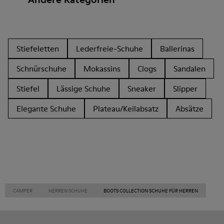
Stiefeletten
Lederfreie-Schuhe
Ballerinas
Schnürschuhe
Mokassins
Clogs
Sandalen
Stiefel
Lässige Schuhe
Sneaker
Slipper
Elegante Schuhe
Plateau/Keilabsatz
Absätze
CAMPER
HERREN SCHUHE
BOOTS COLLECTION SCHUHE FÜR HERREN