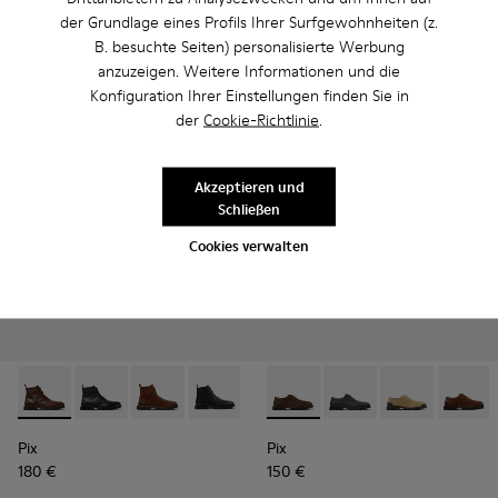
200 €
210 €
der Grundlage eines Profils Ihrer Surfgewohnheiten (z.
B. besuchte Seiten) personalisierte Werbung
anzuzeigen. Weitere Informationen und die
Hinzufügen
Hinzufügen
Konfiguration Ihrer Einstellungen finden Sie in
der
Cookie-Richtlinie
.
Akzeptieren und
Schließen
Cookies verwalten
Pix - K300542-005 - Braune Lederstiefeletten für Herren.
Pix - K300542-004
Pix - K300542-003
Pix - K300542-001
Pix - K101076-010 - Braune 
Pix - K101076-008
Pix - K101076
Pix - K
Pix
Pix
180 €
150 €