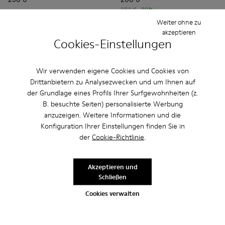
250 €
-20%
Weiter ohne zu
Hinzufügen
Hinzufügen
akzeptieren
Cookies-Einstellungen
Wir verwenden eigene Cookies und Cookies von
Drittanbietern zu Analysezwecken und um Ihnen auf
der Grundlage eines Profils Ihrer Surfgewohnheiten (z.
B. besuchte Seiten) personalisierte Werbung
anzuzeigen. Weitere Informationen und die
Konfiguration Ihrer Einstellungen finden Sie in
der
Cookie-Richtlinie
.
Akzeptieren und
Tossu
Schließen
165 €
Tossu - A500005-001 - Sneaker mit weißem Rahmen
Tossu - A500005-040
Tossu - A500005-034
Tossu - A500005-033
Tossu - A500005-032
Tossu - A500005-031
Tossu - A50000
Tossu - 
To
275 €
-40%
Cookies verwalten
Tossu
150 €
250 €
-40%