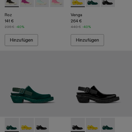
Roz - A700002-001 - Schwarzer Sneaker aus recycelter Bau
Roz - A700002-006
Roz - A700002-005
Roz - A700002-004 - Pink
Roz - A700002-003 - Brown
Venga - A500007-003 - Yell
Roz - A700002-002 - Wei
Venga - A500007-002
Venga - A5000
Roz
Venga
141 €
264 €
235 €
-40%
440 €
-40%
Hinzufügen
Hinzufügen
Venga - A500007-002 - Green
Venga - A500007-003 - Yellow
Venga - A500007-001 - Black
Venga - A500007-001 - Blac
Venga - A500007-003 
Venga - A5000