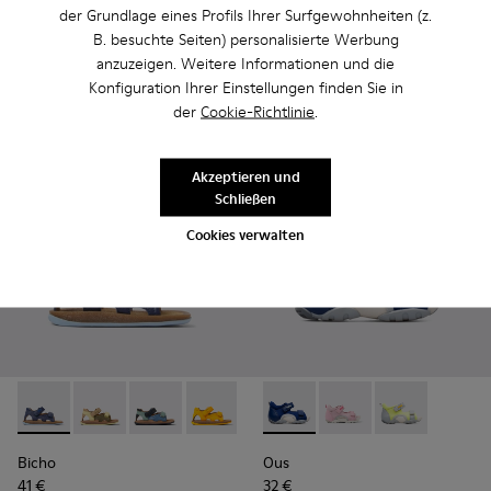
der Grundlage eines Profils Ihrer Surfgewohnheiten (z.
69 € - 75 €
-40%
65 €
-40%
Endpreis je nach Größe
B. besuchte Seiten) personalisierte Werbung
anzuzeigen. Weitere Informationen und die
Konfiguration Ihrer Einstellungen finden Sie in
Hinzufügen
Hinzufügen
der
Cookie-Richtlinie
.
Akzeptieren und
Schließen
Cookies verwalten
Bicho - K800362-010 - Marineblaue Kindersandale aus Lede
Bicho - K800362-015
Bicho - K800362-014
Bicho - K800362-011
Bicho - K800362-008 - Blaue K
Ous - K800368-002 - Blue
Bicho - K800362-007
Ous - K800368-008
Bicho - K800362
Ous - K80036
Bicho - K
Bicho
Ous
41 €
32 €