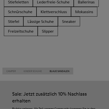
Stiefeletten
Lederfreie-Schuhe
Ballerinas
Schnürschuhe
Klettverschluss
Mokassins
Stiefel
Lässige Schuhe
Sneaker
Freizeitschuhe
Slipper
CAMPER
KINDER SCHUHE
BLAUE SANDALEN
Sale: Jetzt zusätzlich 10% Nachlass
erhalten
Richtig gelesen. Als Teil unserer Community kommen Sie in den