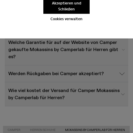
Akzeptieren und
Schließen
Wie wähle ich die richtige Größe für Camper
Cookies verwalten
Schuhe aus?
Welche Garantie für auf der Website von Camper
gekaufte Mokassins by Camperlab für Herren gibt
es?
Werden Rückgaben bei Camper akzeptiert?
Wie viel kostet der Versand für Camper Mokassins
by Camperlab für Herren?
CAMPER
HERREN SCHUHE
MOKASSINS BY CAMPERLAB FÜR HERREN