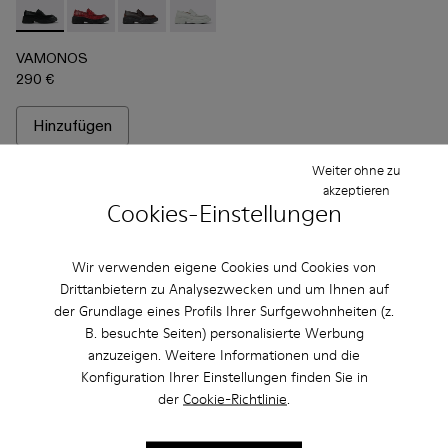
VAMONOS - A500023-009 - Schwarzer Lederloafer
VAMONOS - A500023-018
VAMONOS - A500023-017
VAMONOS - A500023-016
VAMONOS - A500023-013
VAMONOS - A500023-
VAMONOS - A50
VAMONOS
VA
VAMONOS
290 €
Hinzufügen
Weiter ohne zu
akzeptieren
Cookies-Einstellungen
Wir verwenden eigene Cookies und Cookies von
Drittanbietern zu Analysezwecken und um Ihnen auf
der Grundlage eines Profils Ihrer Surfgewohnheiten (z.
B. besuchte Seiten) personalisierte Werbung
anzuzeigen. Weitere Informationen und die
Konfiguration Ihrer Einstellungen finden Sie in
der
Cookie-Richtlinie
.
Häufig gestellte Fragen Mokassins