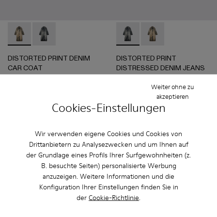
DISTORTED PRINT DENIM CAR COAT - AU00095-002 -
DISTORTED PRINT DENIM CAR COAT - AU00095-00
DISTORTED PRINT DISTRES
DISTORTED PRINT 
DISTORTED PRINT DENIM
DISTORTED PRINT
CAR COAT
DISTRESSED DENIM JEANS
1.090 €
1.090 €
Weiter ohne zu
akzeptieren
Hinzufügen
Hinzufügen
Cookies-Einstellungen
Wir verwenden eigene Cookies und Cookies von
Drittanbietern zu Analysezwecken und um Ihnen auf
der Grundlage eines Profils Ihrer Surfgewohnheiten (z.
B. besuchte Seiten) personalisierte Werbung
anzuzeigen. Weitere Informationen und die
Konfiguration Ihrer Einstellungen finden Sie in
der
Cookie-Richtlinie
.