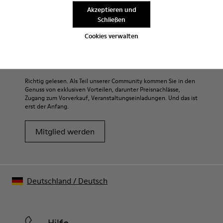
CAMPER
HERREN KLEIDUNG
DENIM BY CAMPERLAB FÜR HERREN
Akzeptieren und
Schließen
Cookies verwalten
Sale: Jetzt zusätzlich 10% Nachlass
erhalten
Richtig gelesen. Als Teil unserer Community kommen Sie in den
Genuss von exklusiven Vorteilen, darunter Preisnachlässe,
Zugang zum Vorverkauf, Veranstaltungseinladungen. Und das ist
erst der Anfang.
Mitglied werden
Deutschland
/
Deutsch