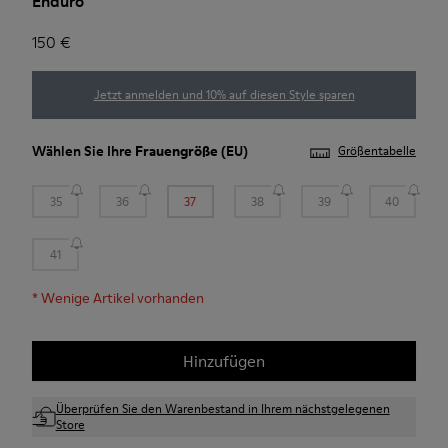
Enduro
150 €
Jetzt anmelden und 10% auf diesen Style sparen
Wählen Sie Ihre
Frauengröße
(EU)
Größentabelle
35
36
37
38
39
40
41
*
Wenige Artikel vorhanden
Hinzufügen
Überprüfen Sie den Warenbestand in Ihrem nächstgelegenen
Store