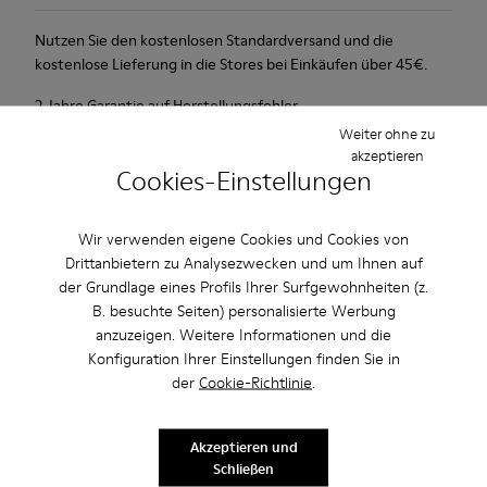
Nutzen Sie den kostenlosen Standardversand und die
kostenlose Lieferung in die Stores bei Einkäufen über 45€.
2 Jahre Garantie auf Herstellungsfehler.
Weiter ohne zu
akzeptieren
Beschreibung
Cookies-Einstellungen
Urbaner Schuh mit retro-futuristischem Look.
Wir verwenden eigene Cookies und Cookies von
Drittanbietern zu Analysezwecken und um Ihnen auf
Eigenschaften / Features
der Grundlage eines Profils Ihrer Surfgewohnheiten (z.
Rosa.
B. besuchte Seiten) personalisierte Werbung
Produktpflege
Lackleder.
anzuzeigen. Weitere Informationen und die
Lederbezogenes, herausnehmbares Fußbett.
Konfiguration Ihrer Einstellungen finden Sie in
Gummibeschichtung an Ferse und Zehenpartie.
der
Cookie-Richtlinie
.
Futter: 50 % Polyester - 35 % Schweinsleder - 15 % Textil
Unsere Schuhe werden aus sorgfältig ausgewählten und
hochwertigen Materialien hergestellt. Mit den richtigen
Akzeptieren und
Schuhpflegeprodukten halten sie länger.
Schließen
Sale: Jetzt zusätzlich 10% Nachlass