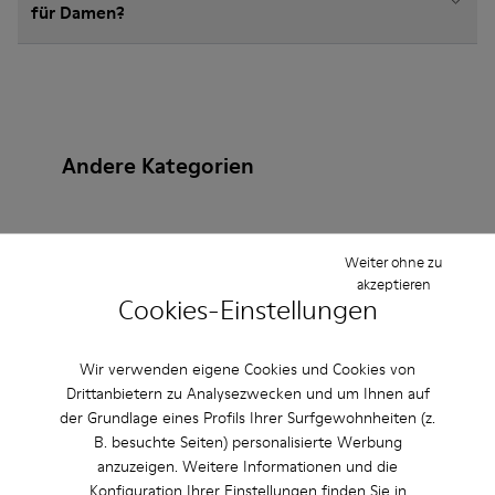
für Damen?
Andere Kategorien
Weiter ohne zu
Stiefeletten
Lederfreie-Schuhe
Ballerinas
akzeptieren
Cookies-Einstellungen
Schnürschuhe
Mokassins
Sandalen
Stiefel
Flache Schuhe
Lässige Schuhe
Wir verwenden eigene Cookies und Cookies von
Drittanbietern zu Analysezwecken und um Ihnen auf
Sneaker
Slipper
Elegante Schuhe
der Grundlage eines Profils Ihrer Surfgewohnheiten (z.
B. besuchte Seiten) personalisierte Werbung
Plateau/Keilabsatz
Absätze
anzuzeigen. Weitere Informationen und die
Konfiguration Ihrer Einstellungen finden Sie in