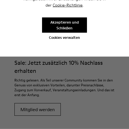
der
Cookie-Richtlinie
.
Akzeptieren und
Schließen
CAMPER
DAMEN SCHUHE
BLAUE CLOGS FÜR DAMEN
Cookies verwalten
Sale: Jetzt zusätzlich 10% Nachlass
erhalten
Richtig gelesen. Als Teil unserer Community kommen Sie in den
Genuss von exklusiven Vorteilen, darunter Preisnachlässe,
Zugang zum Vorverkauf, Veranstaltungseinladungen. Und das ist
erst der Anfang.
Mitglied werden