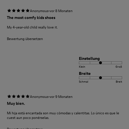
·
Anonymous
vor 8 Monaten
The most comfy kids shoes
My 4-year-old child really love it.
Bewertung übersetzen
Einstellung
Klein
Groß
Breite
Schmal
Breit
·
Anonymous
vor 9 Monaten
Muy bien.
Mi hija está encantada son muy cómodas y calentitas. Lo único es que le
cuest aun poco ponérselas.