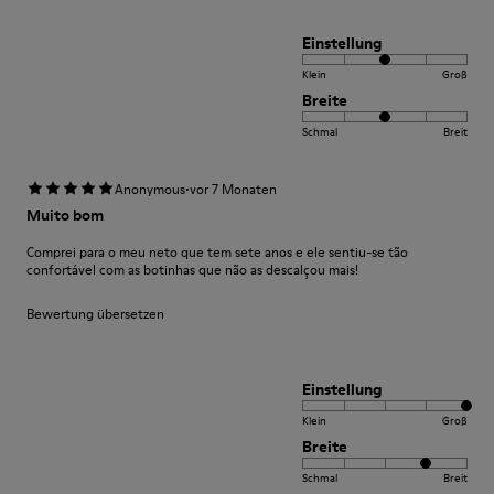
Einstellung
Klein
Groß
Breite
Schmal
Breit
·
Anonymous
vor 7 Monaten
Muito bom
Comprei para o meu neto que tem sete anos e ele sentiu-se tão
confortável com as botinhas que não as descalçou mais!
Bewertung übersetzen
Einstellung
Klein
Groß
Breite
Schmal
Breit