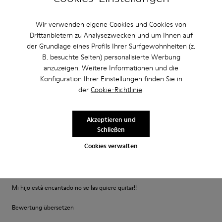
·
Anonymous
vor 1 Jahr
beautiful shoe
Wir verwenden eigene Cookies und Cookies von
I bought this shoe for my 3 year old daughter. It is soft and comfortable
Drittanbietern zu Analysezwecken und um Ihnen auf
and the color is amazing
der Grundlage eines Profils Ihrer Surfgewohnheiten (z.
B. besuchte Seiten) personalisierte Werbung
Bewertung übersetzen
anzuzeigen. Weitere Informationen und die
Konfiguration Ihrer Einstellungen finden Sie in
der
Cookie-Richtlinie
.
Einstellung
Klein
Groß
Akzeptieren und
Breite
Schließen
Schmal
Breit
Cookies verwalten
·
Anonymous
vor 5 Monaten
Camper peu twins muy chulas!!!
Mi hijo está encantado no se las quiere quitar!!
Bewertung übersetzen