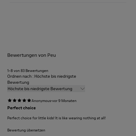
Farbe
Grün
Laufsohle/Eigenschaften
Unsere Schuhe werden aus sorgfältig ausgewählten und
Gummi (20% recyceltes Material)
hochwertigen Materialien hergestellt. Mit den richtigen
Seitlicher Reißverschluss
Schuhpflegeprodukten halten sie länger.
Schnürsenkel
Brandsohle
Ausführliche Pflegehinweise finden Sie in unserer
EVA
Bewertungen von Peu
Schuhpflegeanleitung
.
Futter
48% recycelter Polyester 30% Leder 12% Leder
Velourslederfinish 10% Leder mit Velourslederfinish
1–8 von 83 Bewertungen
Ordnen nach : Höchste bis niedrigste
Bewertung
Höchste bis niedrigste Bewertung
·
Anonymous
vor 9 Monaten
Perfect choice
Perfect choice for little kids! It is like wearing nothing at all!
Bewertung übersetzen