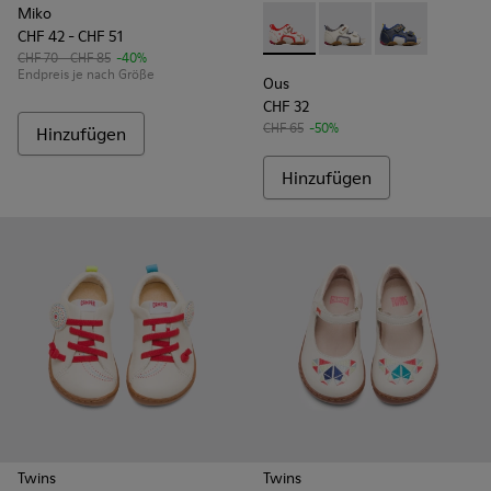
Miko
CHF 42 - CHF 51
Ous - 80530-036 - Beige
Ous - 80530-031
Ous - 80530-
CHF 70 - CHF 85
-40%
Endpreis je nach Größe
Ous
CHF 32
CHF 65
-50%
Hinzufügen
Hinzufügen
Twins
Twins