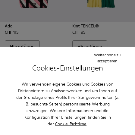
Ado
Knit TENCEL®
CHF 115
CHF 95
Hinzufügen
Hinzufügen
Weiter ohne zu
akzeptieren
Cookies-Einstellungen
Wir verwenden eigene Cookies und Cookies von
Drittanbietern zu Analysezwecken und um Ihnen auf
Alle Accessoires
der Grundlage eines Profils Ihrer Surfgewohnheiten (z.
ansehen
B. besuchte Seiten) personalisierte Werbung
anzuzeigen. Weitere Informationen und die
Konfiguration Ihrer Einstellungen finden Sie in
der
Cookie-Richtlinie
.
Alle unsere Aktionen anzeigen