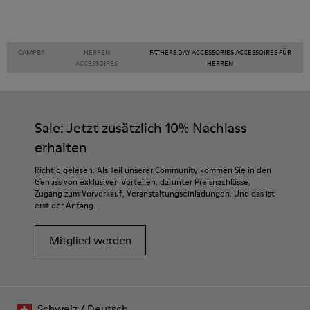
CAMPER
HERREN
FATHERS DAY ACCESSORIES ACCESSOIRES FÜR
ACCESSOIRES
HERREN
Sale: Jetzt zusätzlich 10% Nachlass
erhalten
Richtig gelesen. Als Teil unserer Community kommen Sie in den
Genuss von exklusiven Vorteilen, darunter Preisnachlässe,
Zugang zum Vorverkauf, Veranstaltungseinladungen. Und das ist
erst der Anfang.
Mitglied werden
Schweiz
/
Deutsch