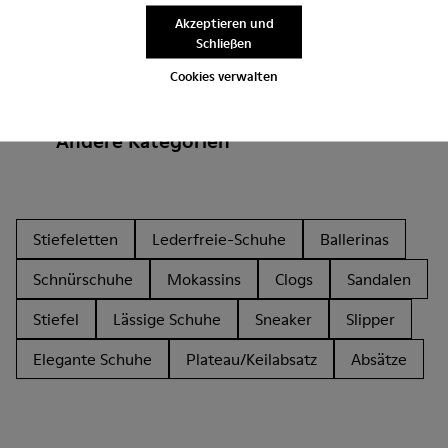
Akzeptieren und
Schließen
Cookies verwalten
Andere Kategorien
Stiefeletten
Lederfreie-Schuhe
Ballerinas
Schnürschuhe
Mokassins
Clogs
Sandalen
Stiefel
Lässige Schuhe
Sneaker
Slipper
Elegante Schuhe
Plateau/Keilabsatz
Absätze