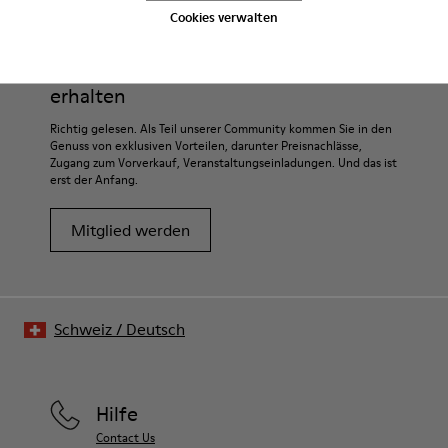
Cookies verwalten
Sale: Jetzt zusätzlich 10% Nachlass
erhalten
Richtig gelesen. Als Teil unserer Community kommen Sie in den
Genuss von exklusiven Vorteilen, darunter Preisnachlässe,
Zugang zum Vorverkauf, Veranstaltungseinladungen. Und das ist
erst der Anfang.
Mitglied werden
Schweiz
/
Deutsch
Hilfe
Contact Us