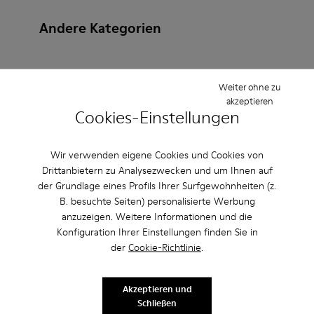
Andere Kategorien
Weiter ohne zu
Stiefeletten
Ballerinas
Schnürschuhe
akzeptieren
Cookies-Einstellungen
Mokassins
Clogs
Sandalen
Stiefel
Lässige Schuhe
Sneaker
Slipper
Wir verwenden eigene Cookies und Cookies von
Drittanbietern zu Analysezwecken und um Ihnen auf
Elegante Schuhe
Plateau/Keilabsatz
Absätze
der Grundlage eines Profils Ihrer Surfgewohnheiten (z.
B. besuchte Seiten) personalisierte Werbung
anzuzeigen. Weitere Informationen und die
Konfiguration Ihrer Einstellungen finden Sie in
der
Cookie-Richtlinie
.
Akzeptieren und
CAMPER
HERREN ACCESSOIRES
LEDERFREIE SCHUHE BRAUN FÜR HERREN
Schließen