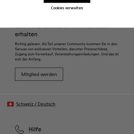
Cookies verwalten
Sale: Jetzt zusätzlich 10% Nachlass
erhalten
Richtig gelesen. Als Teil unserer Community kommen Sie in den
Genuss von exklusiven Vorteilen, darunter Preisnachlässe,
Zugang zum Vorverkauf, Veranstaltungseinladungen. Und das ist
erst der Anfang.
Mitglied werden
Schweiz
/
Deutsch
Hilfe