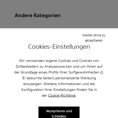
Andere Kategorien
Weiter ohne zu
akzeptieren
Stiefeletten
Lederfreie-Schuhe
Ballerinas
Cookies-Einstellungen
Schnürschuhe
Mokassins
Clogs
Sandalen
Wir verwenden eigene Cookies und Cookies von
Stiefel
Lässige Schuhe
Sneaker
Slipper
Drittanbietern zu Analysezwecken und um Ihnen auf
der Grundlage eines Profils Ihrer Surfgewohnheiten (z.
Elegante Schuhe
Plateau/Keilabsatz
Absätze
B. besuchte Seiten) personalisierte Werbung
anzuzeigen. Weitere Informationen und die
Konfiguration Ihrer Einstellungen finden Sie in
der
Cookie-Richtlinie
.
Akzeptieren und
Schließen
CAMPER
HERREN ACCESSOIRES
ACCESSOIRES BEIGE FÜR HERREN