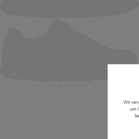
Wir ver
um I
Se