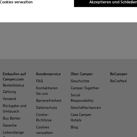
Cookies verwalten
Akzeptieren und Schließe
Einkaufen auf
Kundenservice
Über Camper
ReCamper
Camper.com
FAQ
Geschichte
ReCrafted
Bestellstatus
Kontaktieren
Camper Together
Zahlung
Sie uns
Social
Versand
Barrierefreiheit
Responsibility
Rückgabe und
Datenschutz
Geschäftschancen
Umtausch
Cookie-
Casa Camper
Buy Better
Richtlinie
Hotels
Garantie
Cookies
Blog
Lebenslange
verwalten