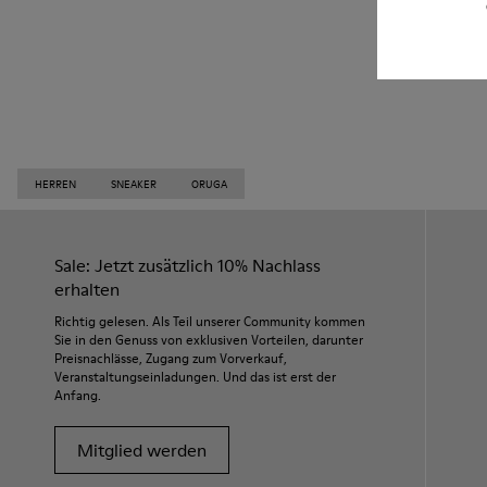
HERREN
SNEAKER
ORUGA
Sale: Jetzt zusätzlich 10% Nachlass
erhalten
Richtig gelesen. Als Teil unserer Community kommen
Sie in den Genuss von exklusiven Vorteilen, darunter
Preisnachlässe, Zugang zum Vorverkauf,
Veranstaltungseinladungen. Und das ist erst der
Anfang.
Mitglied werden