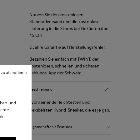
Nutzen Sie den kostenlosen
Standardversand und die kostenlose
Lieferung in die Stores bei Einkäufen über
45 CHF
2 Jahre Garantie auf Herstellungsfehler.
Bezahlen Sie einfach mit TWINT, der
kostenlosen, schnellen und sicheren
 zu akzeptieren
Zahlungs-App der Schweiz.
Beschreibung
Wohl einer der leichtesten und
cken und
uchte
flexibelsten Hybrid-Sneaker, die es je gab.
die
Eigenschaften / Features
Blau, Schwarz und Kupfer.