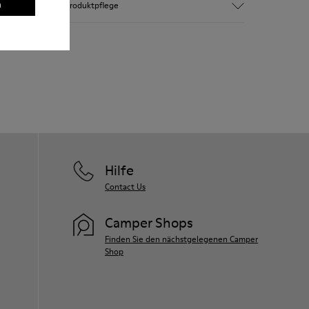
n
Produktpflege
Metallic-Leder und Glattleder.
Lightweight: Minimales Gewicht.
Enorm flexibel.
Unsere Schuhe werden aus sorgfältig
Futter: 45 % Polyester - 23 % Rindsleder
ausgewählten und hochwertigen
-23 % Schweinsleder - 9 % Textil
Materialien hergestellt. Mit den richtigen
Schuhpflegeprodukten halten sie länger.
Ausführliche Pflegehinweise finden Sie in
unserer
Schuhpflegeanleitung
.
Hilfe
Contact Us
Camper Shops
Finden Sie den nächstgelegenen Camper
Shop