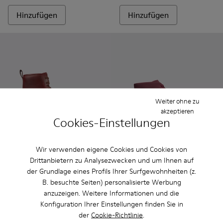
Hinzufügen
Hinzufügen
Weiter ohne zu
akzeptieren
Cookies-Einstellungen
Wir verwenden eigene Cookies und Cookies von
Courb
Drittanbietern zu Analysezwecken und um Ihnen auf
CHF 150
Brutus - K300245-017 - Weinrote Herrenstiefelette aus Lede
Brutus - K300245-038
Brutus - K300245-030
Brutus - K300245-029
Brutus - K300245-025
Brutus - K300245-020
Brutus - K300245
Brutus - 
Br
der Grundlage eines Profils Ihrer Surfgewohnheiten (z.
B. besuchte Seiten) personalisierte Werbung
Brutus
anzuzeigen. Weitere Informationen und die
CHF 210
Konfiguration Ihrer Einstellungen finden Sie in
der
Cookie-Richtlinie
.
Hinzufügen
Hinzufügen