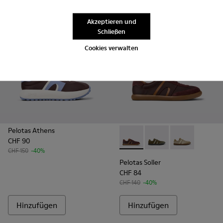
Akzeptieren und
Schließen
Cookies verwalten
Pelotas Athens
CHF 90
Pelotas Soller - K101056-002
Pelotas Soller - K101
Pelotas Soller
CHF 150
-40%
Pelotas Soller
CHF 84
CHF 140
-40%
Hinzufügen
Hinzufügen