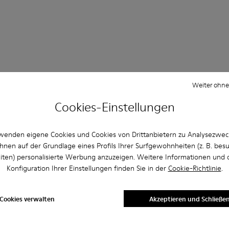
Weiter ohne
Fragen Absätze für herren
Cookies-Einstellungen
wenden eigene Cookies und Cookies von Drittanbietern zu Analysezwe
hnen auf der Grundlage eines Profils Ihrer Surfgewohnheiten (z. B. bes
e Größe für Camper Schuhe aus?
iten) personalisierte Werbung anzuzeigen. Weitere Informationen und 
Konfiguration Ihrer Einstellungen finden Sie in der
Cookie-Richtlinie
.
er Website von Camper gekaufte Absätze Blau für Herren gibt
Cookies verwalten
Akzeptieren und Schließe
per akzeptiert?