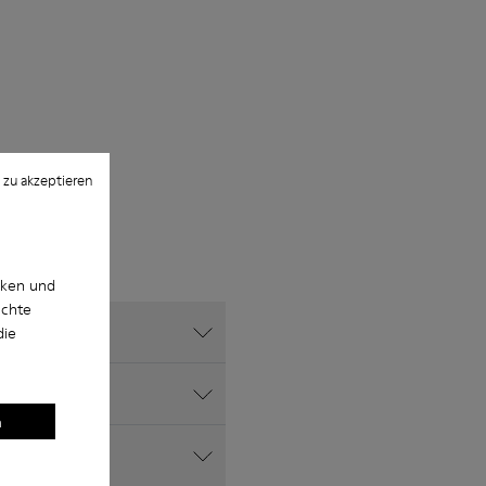
 zu akzeptieren
cken und
uchte
die
 es?
n