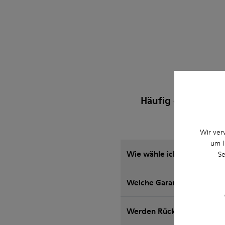
Häufig gestellte 
Wir ver
um I
Wie wähle ich die richtig
Se
Welche Garantie für auf d
Werden Rückgaben bei Cam