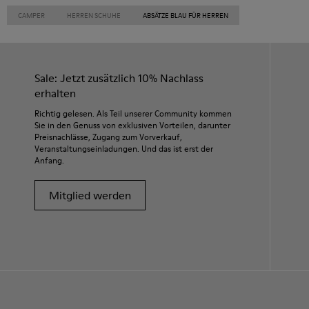
CAMPER
HERREN SCHUHE
ABSÄTZE BLAU FÜR HERREN
Sale: Jetzt zusätzlich 10% Nachlass
erhalten
Richtig gelesen. Als Teil unserer Community kommen
Sie in den Genuss von exklusiven Vorteilen, darunter
Preisnachlässe, Zugang zum Vorverkauf,
Veranstaltungseinladungen. Und das ist erst der
Anfang.
Mitglied werden