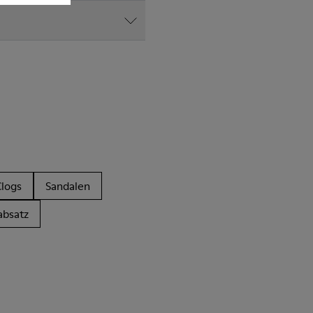
Clogs
Sandalen
absatz