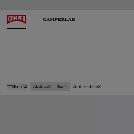
Absätze
Blau
Zurücksetzen
filtern
(2)