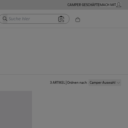
CAMPER GESCHÄFTE
MACH MIT
MEIN K
Suche hier
3
ARTIKEL
Ordnen nach
:
Camper Auswahl