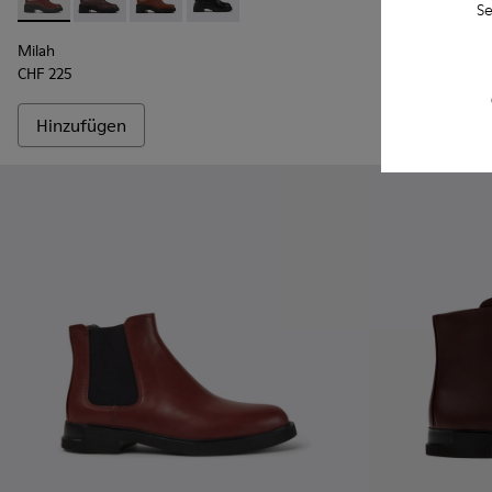
CHF 230
Milah - K400577-007 - Weinroter Damenschnürstiefel
Milah - K400577-013
Milah - K400577-011
Milah - K400577-001
Se
Milah
CHF 225
Hinzufügen
Hinzufüge