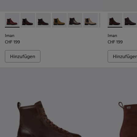
Iman - K400299-014 - Weinrote Lederstiefelette
Iman - K400299-024 - Weinroter Chelseastiefel für 
Iman - K400299-023 - Weinroter Chelseastief
Iman - K400299-022
Iman - K400299-010
Iman - K400299-009
Iman - K400299-
Iman - K4003
Iman 
Iman
Iman
CHF 199
CHF 199
Hinzufügen
Hinzufüge