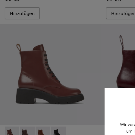
Hinzufügen
Hinzufüge
Wir ver
Karole
um I