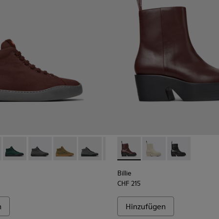
r Damen.
 K400374-031 - Weinrote Sneaker-Boots aus Textil für Damen.
ouring - K400374-034
Peu Touring - K400374-033
Peu Touring - K400374-032
Peu Touring - K400374-028
Peu Touring - K400374-027
Peu Touring - K400374-026
Billie - K400754-007 - Weinr
Peu Touring - K400374-0
Billie - K400754-006
Peu Touring - K40
Billie - K4007
Peu Tourin
Peu 
Billie
CHF 215
n
Hinzufügen