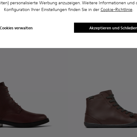
Iman - K400299-024 - Weinro
Iman - K400299-023 -
Iman - K40029
Iman - 
iten) personalisierte Werbung anzuzeigen. Weitere Informationen und 
Konfiguration Ihrer Einstellungen finden Sie in der
Cookie-Richtlinie
.
Iman
CHF 199
Cookies verwalten
Akzeptieren und Schließe
n
Hinzufügen