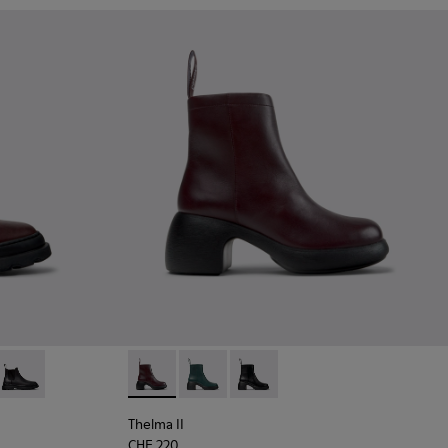
rgundy
05
0818-003
+ - K400818-002
Brutus+ - K400818-001
Thelma II - K400784-004 - Burgundy
Thelma II - K400784-002
Thelma II - K400784-001
Thelma II
CHF 220