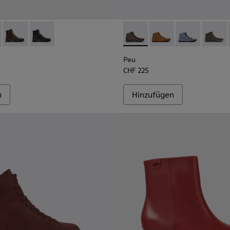
Damen aus Leder
el für Damen aus Leder
001
00-008 - Weinroter Damenschnürstiefel aus Leder
- K400300-009
Iman - K400300-007
Iman - K400300-006
Peu - K400509-019 - Weinro
Peu - K400509-026
Peu - K40050
Peu - 
Peu
CHF 225
n
Hinzufügen