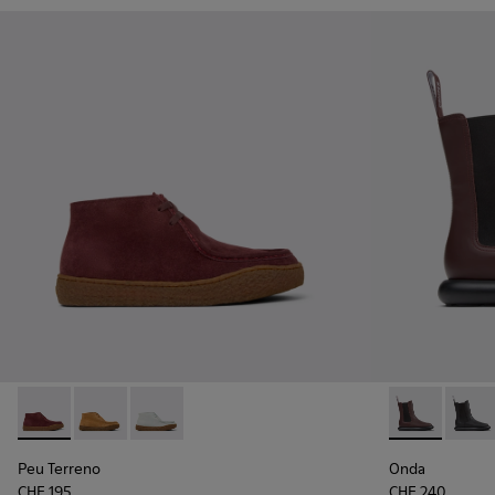
Peu Terreno - K400813-001 - Weinrote Stiefeletten aus Nub
Peu Terreno - K400813-003
Peu Terreno - K400813-002
Onda - K4007
Onda 
Peu Terreno
Onda
CHF 195
CHF 240