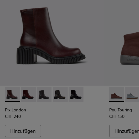
Pix London - K400804-004 - Weinrote Lederstiefeletten fü
Pix London - K400804-006
Pix London - K400804-005
Pix London - K400804-002
Pix London - K400804-001
Peu Touring -
Peu T
Pix London
Peu Touring
CHF 240
CHF 150
Hinzufügen
Hinzufüge