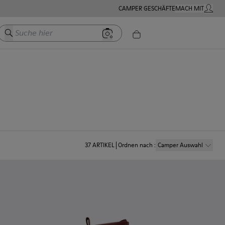
CAMPER GESCHÄFTE
MACH MIT
MEIN K
Suche hier
37
ARTIKEL
Ordnen nach
:
Camper Auswahl