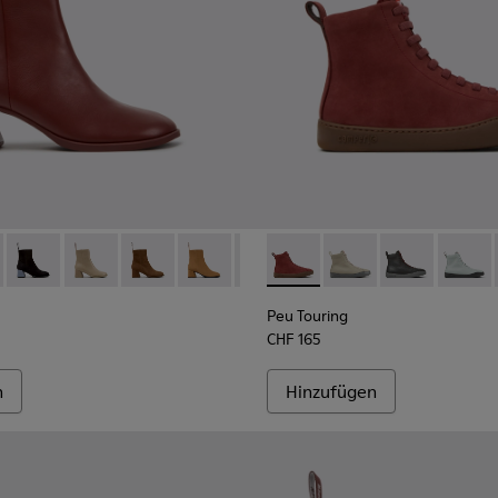
Damen.
98-007 - Burgunderrote Lederstiefeletten für Damen.
- K400798-011
Kora - K400798-010
Kora - K400798-009
Kora - K400798-008
Kora - K400798-005
Kora - K400798-003
Peu Touring - K400817-004 -
Kora - K400798-002
Peu Touring - K40081
Kora - K400798-0
Peu Touring -
Peu Tou
Peu Touring
CHF 165
n
Hinzufügen