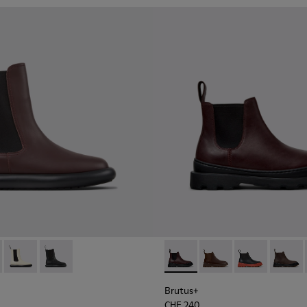
ukleder für Damen.
58-005 - Weinrote Lederstiefeletten für Damen.
- K400758-006
Onda - K400758-003
Onda - K400758-002
Brutus+ - K400818-004 - Bu
Brutus+ - K400818-0
Brutus+ - K40
Brutus
Brutus+
CHF 240