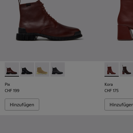
Pix - K400830-006 - Burgunderrote Lederstiefeletten für 
Pix - K400830-005
Pix - K400830-004
Pix - K400830-001
Kora - K4007
Kora 
Pix
Kora
CHF 199
CHF 175
Hinzufügen
Hinzufüge