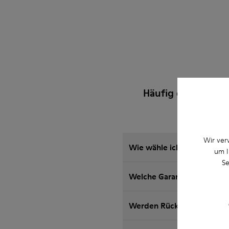
Häufig gestellte 
Wir ver
Wie wähle ich die richtig
um I
Se
Welche Garantie für auf d
Werden Rückgaben bei Cam