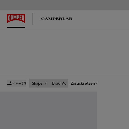
Slipper
Braun
Zurücksetzen
filtern
(2)