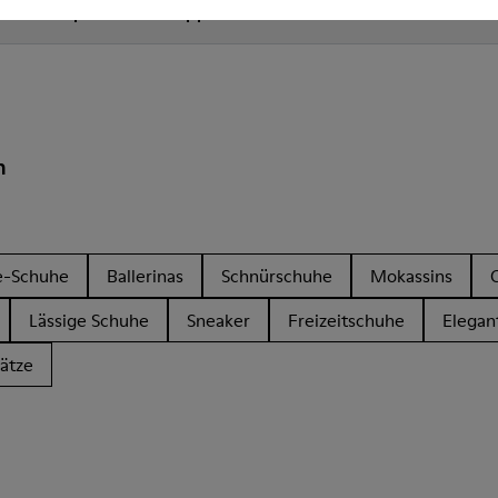
nd für Camper Braune Slipper für Damen?
n
e-Schuhe
Ballerinas
Schnürschuhe
Mokassins
Lässige Schuhe
Sneaker
Freizeitschuhe
Elegan
ätze