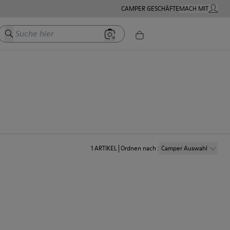
CAMPER GESCHÄFTE
MACH MIT
MEIN K
Suche hier
1
ARTIKEL
Ordnen nach
:
Camper Auswahl