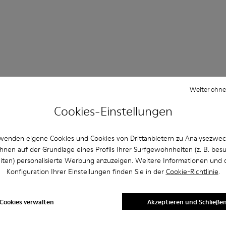
Fragen Slipper für Damen
Weiter ohne
Cookies-Einstellungen
wenden eigene Cookies und Cookies von Drittanbietern zu Analysezwe
e Größe für Camper Schuhe aus?
hnen auf der Grundlage eines Profils Ihrer Surfgewohnheiten (z. B. bes
iten) personalisierte Werbung anzuzeigen. Weitere Informationen und 
Konfiguration Ihrer Einstellungen finden Sie in der
Cookie-Richtlinie
.
er Website von Camper gekaufte Braune Slipper für Damen gi
Cookies verwalten
Akzeptieren und Schließe
per akzeptiert?