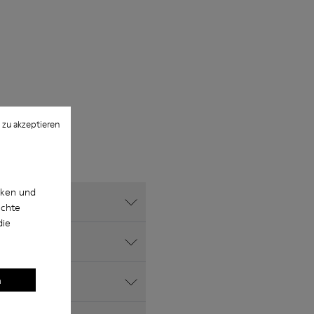
 zu akzeptieren
cken und
uchte
die
bt es?
n