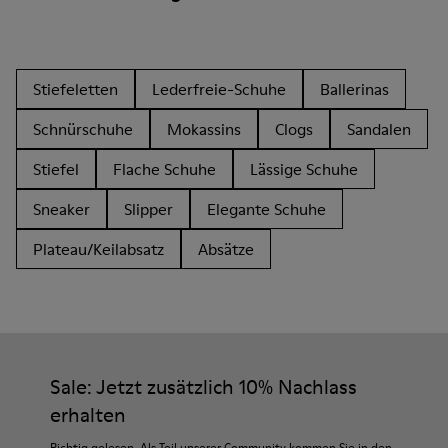
Stiefeletten
Lederfreie-Schuhe
Ballerinas
Schnürschuhe
Mokassins
Clogs
Sandalen
Stiefel
Flache Schuhe
Lässige Schuhe
Sneaker
Slipper
Elegante Schuhe
Plateau/Keilabsatz
Absätze
Sale: Jetzt zusätzlich 10% Nachlass
erhalten
Richtig gelesen. Als Teil unserer Community kommen Sie in den