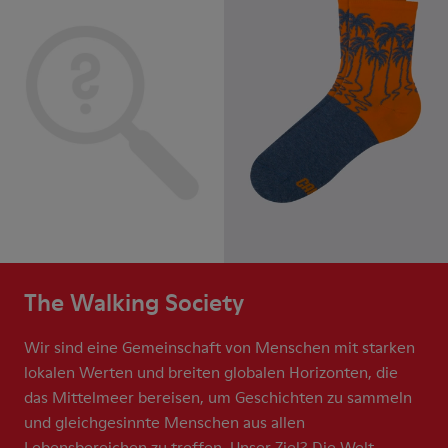
The Walking Society
Wir sind eine Gemeinschaft von Menschen mit starken
lokalen Werten und breiten globalen Horizonten, die
das Mittelmeer bereisen, um Geschichten zu sammeln
und gleichgesinnte Menschen aus allen
Lebensbereichen zu treffen. Unser Ziel? Die Welt