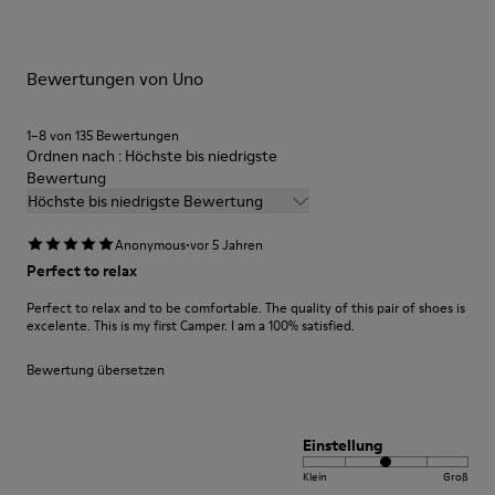
Schuhpflegeprodukten halten sie länger.
Brandsohle
OrthoLite® für mehr Dämpfung
Ausführliche Pflegehinweise finden Sie in unserer
Futter
Bewertungen von Uno
Schuhpflegeanleitung
.
27% recycelte Baumwolle, 27% Schweinsleder, 26% Textil
(60% PU - 40% Spandex)
1–8 von 135 Bewertungen
Ordnen nach : Höchste bis niedrigste
Bewertung
Höchste bis niedrigste Bewertung
·
Anonymous
vor 5 Jahren
Perfect to relax
Perfect to relax and to be comfortable. The quality of this pair of shoes is
excelente. This is my first Camper. I am a 100% satisfied.
Bewertung übersetzen
Einstellung
Klein
Groß