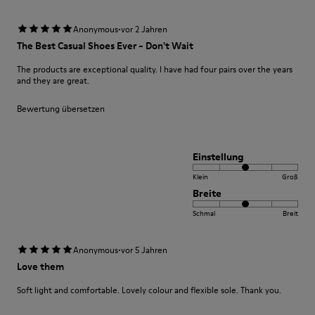
·
Anonymous
vor 2 Jahren
The Best Casual Shoes Ever - Don't Wait
The products are exceptional quality. I have had four pairs over the years
and they are great.
Bewertung übersetzen
Einstellung
Klein
Groß
Breite
Schmal
Breit
·
Anonymous
vor 5 Jahren
Love them
Soft light and comfortable. Lovely colour and flexible sole. Thank you.