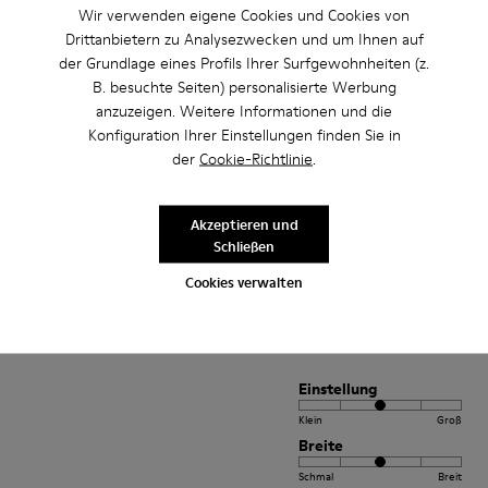
Wir verwenden eigene Cookies und Cookies von
Drittanbietern zu Analysezwecken und um Ihnen auf
der Grundlage eines Profils Ihrer Surfgewohnheiten (z.
Einstellung
B. besuchte Seiten) personalisierte Werbung
Klein
Groß
anzuzeigen. Weitere Informationen und die
Breite
Konfiguration Ihrer Einstellungen finden Sie in
Schmal
Breit
der
Cookie-Richtlinie
.
·
Anonymous
vor 2 Jahren
Akzeptieren und
Perfette
Schließen
Calzata perfetta per il mio 38. Comode e leggere
Cookies verwalten
Bewertung übersetzen
Einstellung
Klein
Groß
Breite
Schmal
Breit