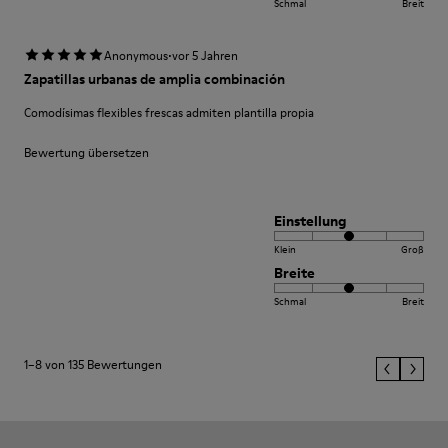
Schmal
Breit
·
Anonymous
vor 5 Jahren
Zapatillas urbanas de amplia combinación
Comodísimas flexibles frescas admiten plantilla propia
Bewertung übersetzen
Einstellung
Klein
Groß
Breite
Schmal
Breit
1–8 von 135 Bewertungen