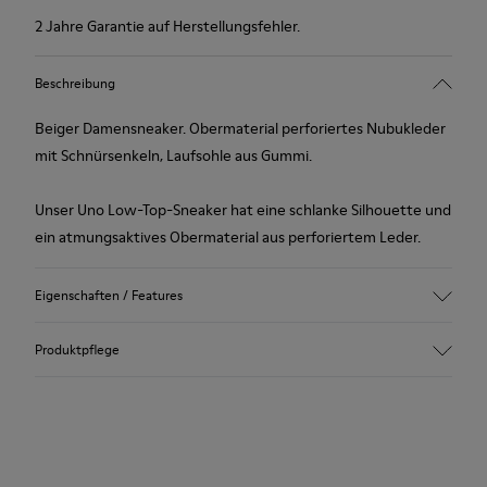
2 Jahre Garantie auf Herstellungsfehler.
Beschreibung
Beiger Damensneaker. Obermaterial perforiertes Nubukleder
mit Schnürsenkeln, Laufsohle aus Gummi.
Unser Uno Low-Top-Sneaker hat eine schlanke Silhouette und
ein atmungsaktives Obermaterial aus perforiertem Leder.
Eigenschaften / Features
Obermaterial
Produktpflege
Nubukleder (Schweinsleder) / Kalbsleder
Farbe
Beige
Laufsohle/Eigenschaften
Unsere Schuhe werden aus sorgfältig ausgewählten und
Recycelte Schnürsenkel für einen guten Sitz (71% recyceltes
hochwertigen Materialien hergestellt. Mit den richtigen
PET - 29% Latex)