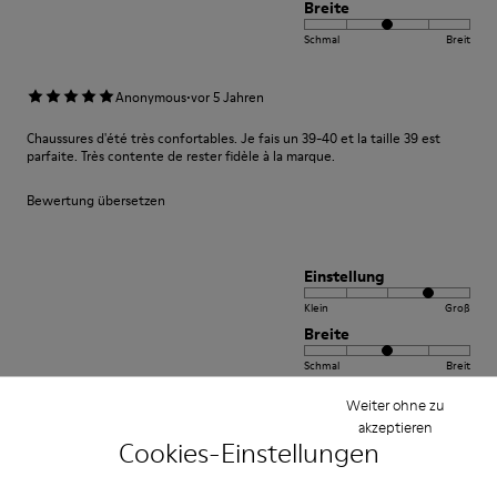
Breite
Schmal
Breit
·
Anonymous
vor 5 Jahren
Chaussures d'été très confortables. Je fais un 39-40 et la taille 39 est
parfaite. Très contente de rester fidèle à la marque.
Bewertung übersetzen
Einstellung
Klein
Groß
Breite
Schmal
Breit
Weiter ohne zu
·
Anonymous
vor 2 Jahren
akzeptieren
Cookies-Einstellungen
Thomas
Sehr schöner Schuh. Qualität und Farbe sind top. Gerne wieder.