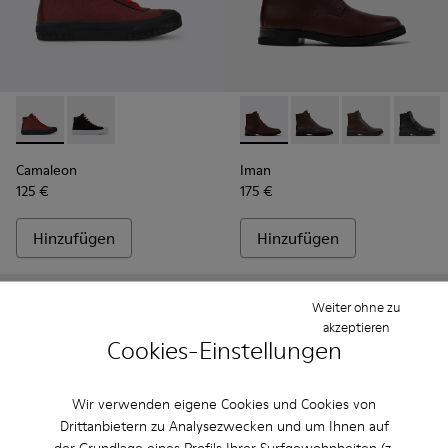
Camaleon - K400615-003 - Weinroter Damenstiefel
Camaleon - K400615-001
Iman - K400300-008 - Weinr
Iman - K400300-009
Iman - K4003
Iman -
Camaleon
Iman
125 €
175 €
Hinzufügen
Hinzufügen
Weiter ohne zu
akzeptieren
Cookies-Einstellungen
Wir verwenden eigene Cookies und Cookies von
Drittanbietern zu Analysezwecken und um Ihnen auf
der Grundlage eines Profils Ihrer Surfgewohnheiten (z.