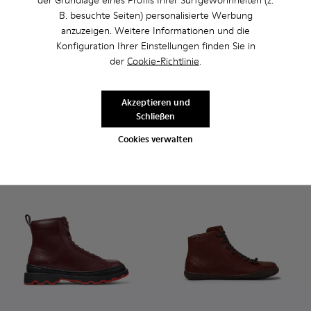
B. besuchte Seiten) personalisierte Werbung
anzuzeigen. Weitere Informationen und die
Path
Konfiguration Ihrer Einstellungen finden Sie in
150 €
der
Cookie-Richtlinie
.
Iman - K400299-014 - Weinrote Lederstiefelette
Iman - K400299-024 - Weinroter Chelseastiefel für 
Iman - K400299-023 - Weinroter Chelseastief
Iman - K400299-022
Iman - K400299-010
Iman - K400299-009
Iman - K400299-
Iman
Akzeptieren und
175 €
Schließen
Hinzufügen
Hinzufügen
Cookies verwalten