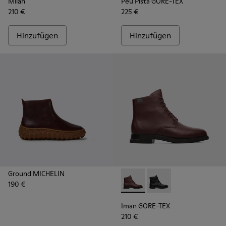
Milah
Peu Pista GORE-TEX
210 €
225 €
Hinzufügen
Hinzufügen
Ground MICHELIN
190 €
Iman GORE-TEX - K400342-0
Iman GORE-TEX - K40
Iman GORE-TEX
210 €