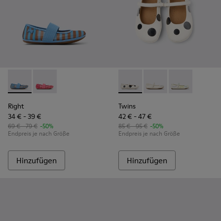
Right - K800696-002 - Blaue Ballerinas aus Textil und Leder 
Right - K800696-001 - Rosa Ballerinas aus Textil und 
Twins - K800486-011 - Weiße 
Twins - K800486-00
Twins - K800
Right
Twins
34 € - 39 €
42 € - 47 €
69 € - 79 €
-50%
85 € - 95 €
-50%
Endpreis je nach Größe
Endpreis je nach Größe
Hinzufügen
Hinzufügen