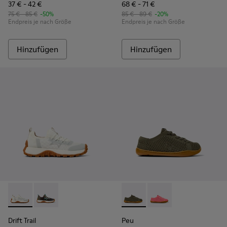
37 € - 42 €
68 € - 71 €
75 € - 85 €
-50%
85 € - 89 €
-20%
Endpreis je nach Größe
Endpreis je nach Größe
Hinzufügen
Hinzufügen
Drift Trail - K800684-001 - Weiße und graue Sneaker aus Text
Drift Trail - K800684-002
Peu - K800690-003 - Grüne Sn
Peu - K800690-002 - P
Drift Trail
Peu