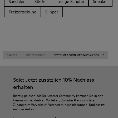
Sandalen
Stiefel
Lässige Schuhe
Sneaker
Freizeitschuhe
Slipper
CAMPER
KINDER SCHUHE
BEST SHOES CONTEMPORARY ALL SCHUHE
Sale: Jetzt zusätzlich 10% Nachlass
erhalten
Richtig gelesen. Als Teil unserer Community kommen Sie in den
Genuss von exklusiven Vorteilen, darunter Preisnachlässe,
Zugang zum Vorverkauf, Veranstaltungseinladungen. Und das ist
erst der Anfang.