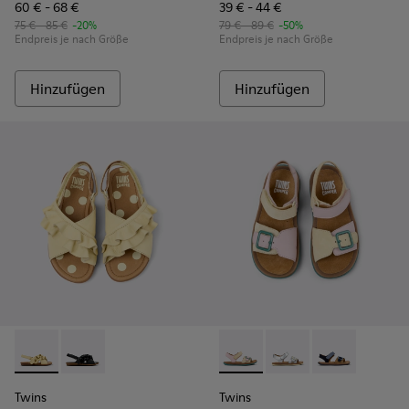
60 € - 68 €
39 € - 44 €
75 € - 85 €
-20%
79 € - 89 €
-50%
Endpreis je nach Größe
Endpreis je nach Größe
Hinzufügen
Hinzufügen
Twins - K800677-001 - Gelbe Ledersandalen für Kinder.
Twins - K800677-003
Twins - K800672-003 - Gelbe
Twins - K800672-004 
Twins - K8006
Twins
Twins