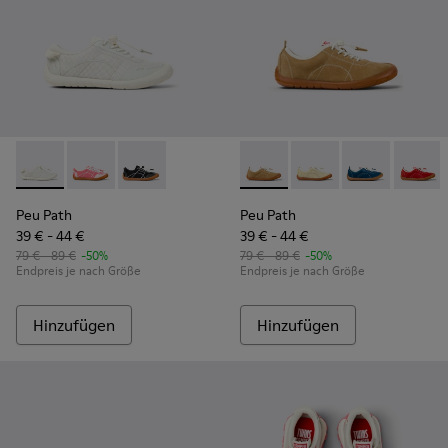
Peu Path - K800691-001 - Weiße Sneaker aus Textil und Lede
Peu Path - K800691-003
Peu Path - K800691-002
Peu Path - K800694-004 - Br
Peu Path - K800694-
Peu Path - K
Peu Pa
Peu Path
Peu Path
39 € - 44 €
39 € - 44 €
79 € - 89 €
-50%
79 € - 89 €
-50%
Endpreis je nach Größe
Endpreis je nach Größe
Hinzufügen
Hinzufügen