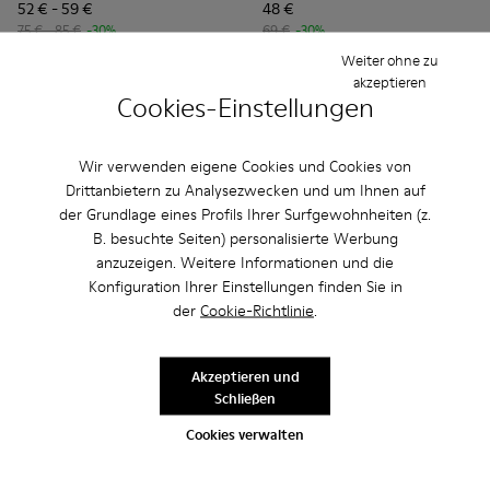
52 € - 59 €
48 €
75 € - 85 €
-30%
69 €
-30%
Endpreis je nach Größe
Weiter ohne zu
akzeptieren
Cookies-Einstellungen
Hinzufügen
Hinzufügen
Wir verwenden eigene Cookies und Cookies von
Drittanbietern zu Analysezwecken und um Ihnen auf
der Grundlage eines Profils Ihrer Surfgewohnheiten (z.
B. besuchte Seiten) personalisierte Werbung
anzuzeigen. Weitere Informationen und die
Konfiguration Ihrer Einstellungen finden Sie in
der
Cookie-Richtlinie
.
Akzeptieren und
Schließen
Bicho - 80372-088 - Graue geschlossene Ledersandalen für 
Bicho - 80372-087
Bicho - 80372-085 - Geschlossene braune Lede
Bicho - 80372-081 - Weiße geschlossen
Bicho - 80372-080
Bicho - K800672-004 - Graue
Bicho - 80372-079
Bicho - K800672-003 
Bicho - 80372-0
Bicho - K8006
Bicho - 8
Bi
Cookies verwalten
Bicho
Bicho