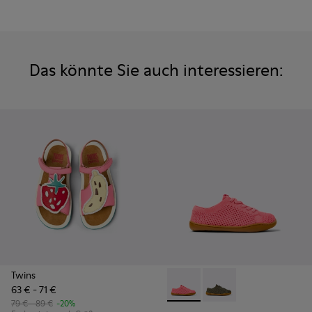
Das könnte Sie auch interessieren:
Twins
63 € - 71 €
Peu - K800690-002 - Pinkfarb
Peu - K800690-003 - G
79 € - 89 €
-20%