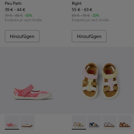
Peu Path
Right
39 € - 44 €
55 € - 63 €
79 € - 89 €
-50%
69 € - 79 €
-20%
Endpreis je nach Größe
Endpreis je nach Größe
Hinzufügen
Hinzufügen
Peu Path - K800692-002 - Pinke Textilschuhe für Kinder.
Peu Path - K800692-001 - Weiße Kinderschuhe aus Te
Twins - K800628-008 - Mehrf
Twins - K800628-007
Twins - K800
Twins 