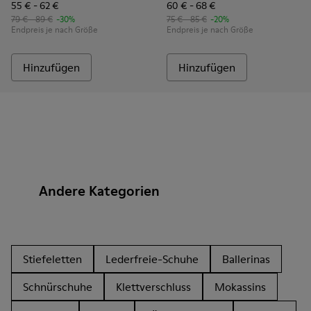
55 € - 62 €
60 € - 68 €
79 € - 89 €
-30%
75 € - 85 €
-20%
Endpreis je nach Größe
Endpreis je nach Größe
Hinzufügen
Hinzufügen
Andere Kategorien
Stiefeletten
Lederfreie-Schuhe
Ballerinas
Schnürschuhe
Klettverschluss
Mokassins