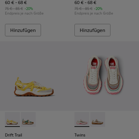
60 € - 68 €
60 € - 68 €
75 € - 85 €
-20%
75 € - 85 €
-20%
Endpreis je nach Größe
Endpreis je nach Größe
Hinzufügen
Hinzufügen
Drift Trail - K800695-001 - Halboffene Schuhe für Kinder au
Drift Trail - K800695-002 - Halboffene Kinderschuhe
Twins - K800685-001 - Beige 
Twins - K800685-002 -
Drift Trail
Twins