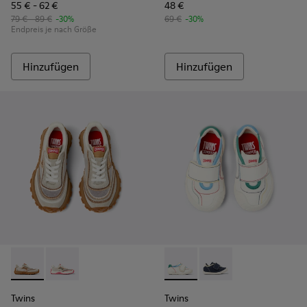
55 € - 62 €
48 €
79 € - 89 €
-30%
69 €
-30%
Endpreis je nach Größe
Hinzufügen
Hinzufügen
Twins - K800685-002 - Beige Sneaker aus Textil und Nubukle
Twins - K800685-001 - Beige Sneaker aus Textil und L
Twins - K800682-002 - Mehrfa
Twins - K800682-00
Twins
Twins