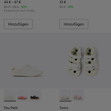
44 € - 47 €
32 €
89 € - 95 €
-50%
65 €
-50%
Endpreis je nach Größe
Hinzufügen
Hinzufügen
Peu Path - K800691-001 - Weiße Sneaker aus Textil und Lede
Peu Path - K800691-003 - Pinkfarbene Sneaker aus Te
Peu Path - K800691-002
Twins - K800678-001 - Weiße
Twins - K800678-002
Peu Path
Twins