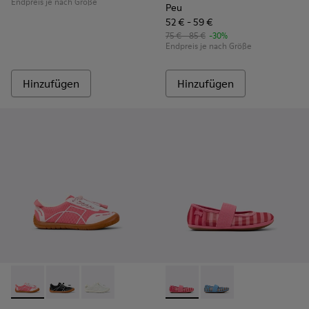
Endpreis je nach Größe
Peu
52 € - 59 €
75 € - 85 €
-30%
Endpreis je nach Größe
Hinzufügen
Hinzufügen
Peu Path - K800691-003 - Pinkfarbene Sneaker aus Textil un
Peu Path - K800691-002
Peu Path - K800691-001 - Weiße Sneaker aus T
Right - K800696-001 - Rosa Ba
Right - K800696-002