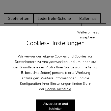
Stiefeletten
Lederfreie-Schuhe
Ballerinas
Schnürschuhe
Mokassins
Clogs
Sandalen
Weiter ohne zu
akzeptieren
Stiefel
Lässige Schuhe
Sneaker
Slipper
Cookies-Einstellungen
Elegante Schuhe
Plateau/Keilabsatz
Absätze
Wir verwenden eigene Cookies und Cookies von
Drittanbietern zu Analysezwecken und um Ihnen auf
der Grundlage eines Profils Ihrer Surfgewohnheiten (z.
B. besuchte Seiten) personalisierte Werbung
anzuzeigen. Weitere Informationen und die
Konfiguration Ihrer Einstellungen finden Sie in
der
Cookie-Richtlinie
.
CAMPER
HERREN ACCESSOIRES
TASCHEN ACCESSOIRES FÜR HERREN
Akzeptieren und
Schließen