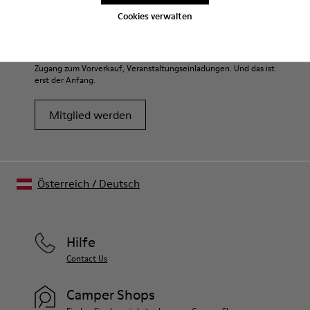
Sale: Jetzt zusätzlich 10% Nachlass
Cookies verwalten
erhalten
Richtig gelesen. Als Teil unserer Community kommen Sie in den
Genuss von exklusiven Vorteilen, darunter Preisnachlässe,
Zugang zum Vorverkauf, Veranstaltungseinladungen. Und das ist
erst der Anfang.
Mitglied werden
Österreich
/
Deutsch
Hilfe
Contact Us
Camper Shops